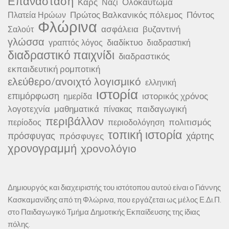
Επανάσταση
Καρς
Ολοκαύτωμα
Ναζί
Πρώτος Βαλκανικός πόλεμος
Πόντος
Πλατεία Ηρώων
Φλώρινα
ασφάλεια
βυζαντινή
Σαλούτ
γλώσσα
διαδίκτυο
γραπτός λόγος
διαδραστική
διαδραστικό παιχνίδι
διαδραστικός
εκπαιδευτική ρομποτική
ελεύθερο/ανοιχτό λογισμικό
ελληνική
ιστορία
επιμόρφωση
ιστορικός χρόνος
ημερίδα
λογοτεχνία
μαθηματικά
παιδαγωγική
πίνακας
περιβάλλον
πολιτισμός
περίοδος
περιοδολόγηση
τοπική ιστορία
πρόσφυγας
χάρτης
πρόσφυγες
χρονογραμμή
χρονολόγιο
Δημιουργός και διαχειριστής του ιστότοπου αυτού είναι ο Γιάννης
Κασκαμανίδης από τη Φλώρινα, που εργάζεται ως μέλος Ε.Δι.Π.
στο Παιδαγωγικό Τμήμα Δημοτικής Εκπαίδευσης της ίδιας
πόλης.