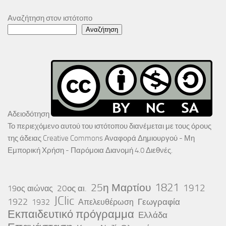
Αναζήτηση στον ιστότοπο
Αναζήτηση
Αδειοδότηση
Το περιεχόμενο αυτού του ιστότοπου διανέμεται με τους όρους
της άδειας
Creative Commons Αναφορά Δημιουργού - Μη
Εμπορική Χρήση - Παρόμοια Διανομή 4.0 Διεθνές
.
25η Μαρτίου
1821
1912
20ος αι.
19ος αιώνας
JClic
1922
Γεωγραφία
1932
Απελευθέρωση
Εκπαιδευτικό πρόγραμμα
Ελλάδα