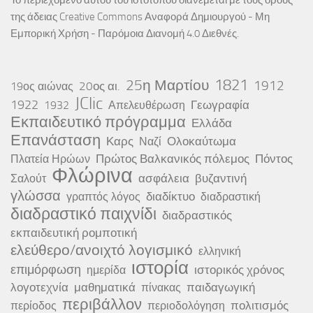
Το περιεχόμενο αυτού του ιστότοπου διανέμεται με τους όρους
της άδειας
Creative Commons Αναφορά Δημιουργού - Μη
Εμπορική Χρήση - Παρόμοια Διανομή 4.0 Διεθνές
.
25η Μαρτίου
1821
1912
20ος αι.
19ος αιώνας
JClic
1922
Γεωγραφία
1932
Απελευθέρωση
Εκπαιδευτικό πρόγραμμα
Ελλάδα
Επανάσταση
Καρς
Ολοκαύτωμα
Ναζί
Πρώτος Βαλκανικός πόλεμος
Πόντος
Πλατεία Ηρώων
Φλώρινα
ασφάλεια
βυζαντινή
Σαλούτ
γλώσσα
διαδίκτυο
γραπτός λόγος
διαδραστική
διαδραστικό παιχνίδι
διαδραστικός
εκπαιδευτική ρομποτική
ελεύθερο/ανοιχτό λογισμικό
ελληνική
ιστορία
επιμόρφωση
ιστορικός χρόνος
ημερίδα
λογοτεχνία
μαθηματικά
παιδαγωγική
πίνακας
περιβάλλον
πολιτισμός
περίοδος
περιοδολόγηση