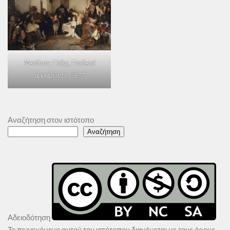
Νικόλαος Γύζης,
Παιδικοί
αρραβώνες
, 1877
Αναζήτηση στον ιστότοπο
Αναζήτηση
Αδειοδότηση