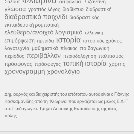
Φλώρινα
ασφάλεια
βυζαντινή
Σαλούτ
γλώσσα
διαδίκτυο
γραπτός λόγος
διαδραστική
διαδραστικό παιχνίδι
διαδραστικός
εκπαιδευτική ρομποτική
ελεύθερο/ανοιχτό λογισμικό
ελληνική
ιστορία
επιμόρφωση
ιστορικός χρόνος
ημερίδα
λογοτεχνία
μαθηματικά
παιδαγωγική
πίνακας
περιβάλλον
πολιτισμός
περίοδος
περιοδολόγηση
τοπική ιστορία
πρόσφυγας
χάρτης
πρόσφυγες
χρονογραμμή
χρονολόγιο
Δημιουργός και διαχειριστής του ιστότοπου αυτού είναι ο Γιάννης
Κασκαμανίδης από τη Φλώρινα, που εργάζεται ως μέλος Ε.Δι.Π.
στο Παιδαγωγικό Τμήμα Δημοτικής Εκπαίδευσης της ίδιας
πόλης.