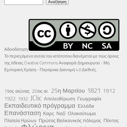
Αναζήτηση
Αδειοδότηση
Το περιεχόμενο αυτού του ιστότοπου διανέμεται με τους όρους
της άδειας
Creative Commons Αναφορά Δημιουργού - Μη
Εμπορική Χρήση - Παρόμοια Διανομή 4.0 Διεθνές
.
25η Μαρτίου
1821
1912
20ος αι.
19ος αιώνας
JClic
1922
Γεωγραφία
1932
Απελευθέρωση
Εκπαιδευτικό πρόγραμμα
Ελλάδα
Επανάσταση
Καρς
Ολοκαύτωμα
Ναζί
Πρώτος Βαλκανικός πόλεμος
Πόντος
Πλατεία Ηρώων