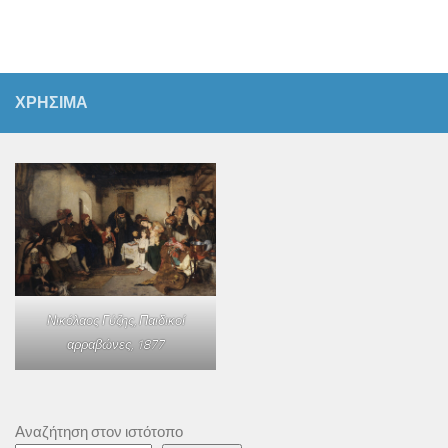
ΧΡΗΣΙΜΑ
Νικόλαος Γύζης,
Παιδικοί
αρραβώνες
, 1877
Αναζήτηση στον ιστότοπο