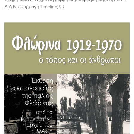
Λ.Α.Κ. εφαρμογή TimelineJS3.