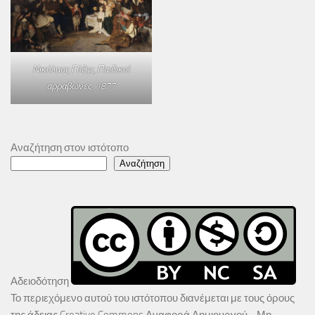
Νικόλαος Γύζης,
Παιδικοί
αρραβώνες
, 1877
Αναζήτηση στον ιστότοπο
Αναζήτηση
Αδειοδότηση
Το περιεχόμενο αυτού του ιστότοπου διανέμεται με τους όρους