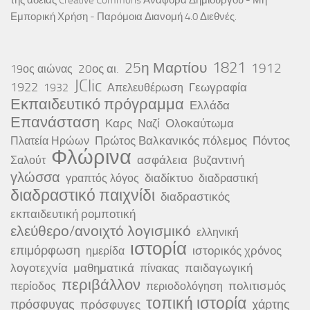
της άδειας
Creative Commons Αναφορά Δημιουργού - Μη
Εμπορική Χρήση - Παρόμοια Διανομή 4.0 Διεθνές
.
25η Μαρτίου
1821
1912
20ος αι.
19ος αιώνας
JClic
1922
Γεωγραφία
1932
Απελευθέρωση
Εκπαιδευτικό πρόγραμμα
Ελλάδα
Επανάσταση
Καρς
Ολοκαύτωμα
Ναζί
Πρώτος Βαλκανικός πόλεμος
Πόντος
Πλατεία Ηρώων
Φλώρινα
ασφάλεια
βυζαντινή
Σαλούτ
γλώσσα
διαδίκτυο
γραπτός λόγος
διαδραστική
διαδραστικό παιχνίδι
διαδραστικός
εκπαιδευτική ρομποτική
ελεύθερο/ανοιχτό λογισμικό
ελληνική
ιστορία
επιμόρφωση
ιστορικός χρόνος
ημερίδα
λογοτεχνία
μαθηματικά
παιδαγωγική
πίνακας
περιβάλλον
πολιτισμός
περίοδος
περιοδολόγηση
τοπική ιστορία
πρόσφυγας
χάρτης
πρόσφυγες