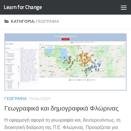
Learn for Change
Skip to content
ΚΑΤΗΓΟΡΊΑ:
ΓΕΩΓΡΑΦΊΑ
ΓΕΩΓΡΑΦΊΑ
19/04/2025
Γεωγραφικά και δημογραφικά Φλώρινας
Η εφαρμογή αφορά τη γεωγραφία και, δευτερευόντως, τη
διοικητική διαίρεση της Π.Ε. Φλώρινας. Προορίζεται για