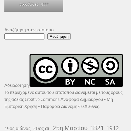
αρραβώνες
, 1877
Αναζήτηση στον ιστότοπο
Αναζήτηση
Αδειοδότηση
Το περιεχόμενο αυτού του ιστότοπου διανέμεται με τους όρους
της άδειας
Creative Commons Αναφορά Δημιουργού - Μη
Εμπορική Χρήση - Παρόμοια Διανομή 4.0 Διεθνές
.
25η Μαρτίου
1821
1912
20ος αι.
19ος αιώνας