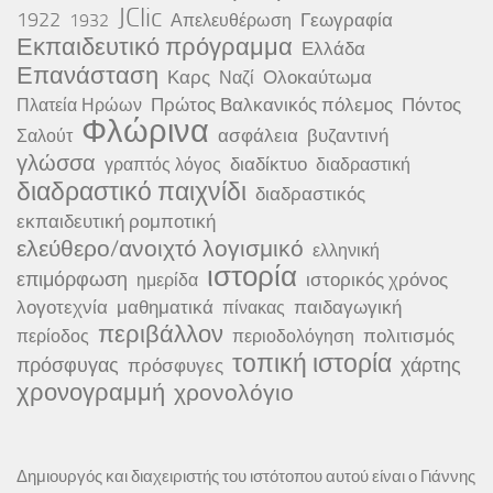
JClic
1922
Γεωγραφία
1932
Απελευθέρωση
Εκπαιδευτικό πρόγραμμα
Ελλάδα
Επανάσταση
Καρς
Ολοκαύτωμα
Ναζί
Πρώτος Βαλκανικός πόλεμος
Πόντος
Πλατεία Ηρώων
Φλώρινα
ασφάλεια
βυζαντινή
Σαλούτ
γλώσσα
διαδίκτυο
γραπτός λόγος
διαδραστική
διαδραστικό παιχνίδι
διαδραστικός
εκπαιδευτική ρομποτική
ελεύθερο/ανοιχτό λογισμικό
ελληνική
ιστορία
επιμόρφωση
ιστορικός χρόνος
ημερίδα
λογοτεχνία
μαθηματικά
παιδαγωγική
πίνακας
περιβάλλον
πολιτισμός
περίοδος
περιοδολόγηση
τοπική ιστορία
πρόσφυγας
χάρτης
πρόσφυγες
χρονογραμμή
χρονολόγιο
Δημιουργός και διαχειριστής του ιστότοπου αυτού είναι ο Γιάννης