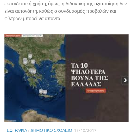
εκπαιδευτική χρήση, όμως, η διδακτική της αξιοποίηση δεν
είναι αυτονόητη, καθώς ο συνδυασμός προβολών και
φίλτρων μπορεί να απαντά...
ΓΕΩΓΡΑΦΊΑ
/
ΔΗΜΟΤΙΚΌ ΣΧΟΛΕΊΟ
17/10/2017