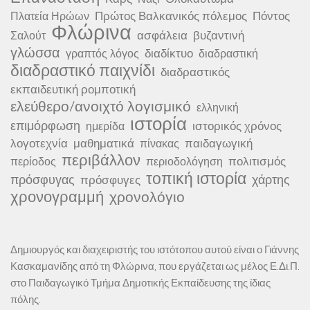
Πρώτος Βαλκανικός πόλεμος
Πόντος
Πλατεία Ηρώων
Φλώρινα
ασφάλεια
βυζαντινή
Σαλούτ
γλώσσα
διαδίκτυο
γραπτός λόγος
διαδραστική
διαδραστικό παιχνίδι
διαδραστικός
εκπαιδευτική ρομποτική
ελεύθερο/ανοιχτό λογισμικό
ελληνική
ιστορία
επιμόρφωση
ιστορικός χρόνος
ημερίδα
λογοτεχνία
μαθηματικά
παιδαγωγική
πίνακας
περιβάλλον
πολιτισμός
περίοδος
περιοδολόγηση
τοπική ιστορία
πρόσφυγας
χάρτης
πρόσφυγες
χρονογραμμή
χρονολόγιο
Δημιουργός και διαχειριστής του ιστότοπου αυτού είναι ο Γιάννης
Κασκαμανίδης από τη Φλώρινα, που εργάζεται ως μέλος Ε.Δι.Π.
στο Παιδαγωγικό Τμήμα Δημοτικής Εκπαίδευσης της ίδιας
πόλης.