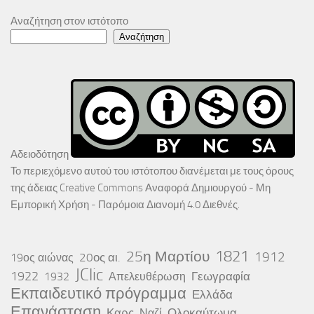
Αναζήτηση στον ιστότοπο
Αναζήτηση
Αδειοδότηση
Το περιεχόμενο αυτού του ιστότοπου διανέμεται με τους όρους
της άδειας
Creative Commons Αναφορά Δημιουργού - Μη
Εμπορική Χρήση - Παρόμοια Διανομή 4.0 Διεθνές
.
25η Μαρτίου
1821
1912
20ος αι.
19ος αιώνας
JClic
1922
Γεωγραφία
1932
Απελευθέρωση
Εκπαιδευτικό πρόγραμμα
Ελλάδα
Επανάσταση
Καρς
Ολοκαύτωμα
Ναζί