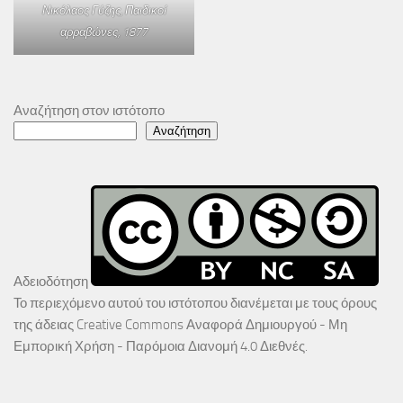
Νικόλαος Γύζης,
Παιδικοί
αρραβώνες
, 1877
Αναζήτηση στον ιστότοπο
Αναζήτηση
Αδειοδότηση
Το περιεχόμενο αυτού του ιστότοπου διανέμεται με τους όρους
της άδειας
Creative Commons Αναφορά Δημιουργού - Μη
Εμπορική Χρήση - Παρόμοια Διανομή 4.0 Διεθνές
.