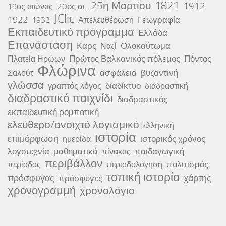
25η Μαρτίου
1821
1912
20ος αι.
19ος αιώνας
JClic
1922
Γεωγραφία
1932
Απελευθέρωση
Εκπαιδευτικό πρόγραμμα
Ελλάδα
Επανάσταση
Καρς
Ολοκαύτωμα
Ναζί
Πρώτος Βαλκανικός πόλεμος
Πόντος
Πλατεία Ηρώων
Φλώρινα
ασφάλεια
βυζαντινή
Σαλούτ
γλώσσα
διαδίκτυο
γραπτός λόγος
διαδραστική
διαδραστικό παιχνίδι
διαδραστικός
εκπαιδευτική ρομποτική
ελεύθερο/ανοιχτό λογισμικό
ελληνική
ιστορία
επιμόρφωση
ιστορικός χρόνος
ημερίδα
λογοτεχνία
μαθηματικά
παιδαγωγική
πίνακας
περιβάλλον
πολιτισμός
περίοδος
περιοδολόγηση
τοπική ιστορία
πρόσφυγας
χάρτης
πρόσφυγες
χρονογραμμή
χρονολόγιο