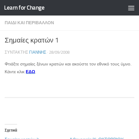
Learn for Change
Skip to content
ΠΑΙΔΊ ΚΑΙ ΠΕΡΙΒΆΛΛΟΝ
Σημαίες κρατών 1
ΣΥΝΤΆΚΤΗΣ
ΓΙΆΝΝΗΣ
·
28/09/2008
Φτιάξτε σημαίες ξένων κρατών και ακούστε τον εθνικό τους ύμνο.
Κάντε κλικ
ΕΔΩ
.
Σχετικά