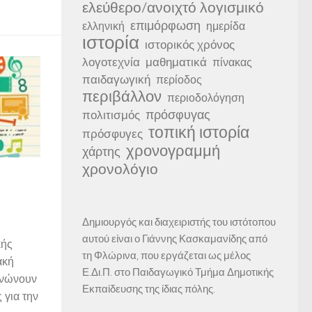
ελεύθερο/ανοιχτό λογισμικό
επιμόρφωση
ελληνική
ημερίδα
ιστορία
ιστορικός χρόνος
λογοτεχνία
μαθηματικά
πίνακας
παιδαγωγική
περίοδος
περιβάλλον
περιοδολόγηση
πρόσφυγας
πολιτισμός
τοπική ιστορία
πρόσφυγες
χρονογραμμή
χάρτης
χρονολόγιο
Δημιουργός και διαχειριστής του ιστότοπου
αυτού είναι ο Γιάννης Κασκαμανίδης από
κής
τη Φλώρινα, που εργάζεται ως μέλος
ακή
Ε.Δι.Π. στο Παιδαγωγικό Τμήμα Δημοτικής
ανώνουν
Εκπαίδευσης της ίδιας πόλης.
 για την