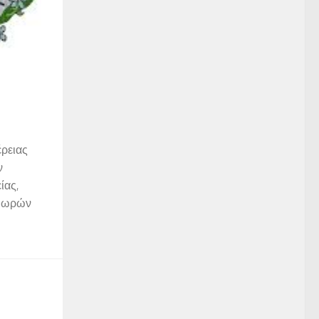
έρειας
ν
ίας,
5 ωρών