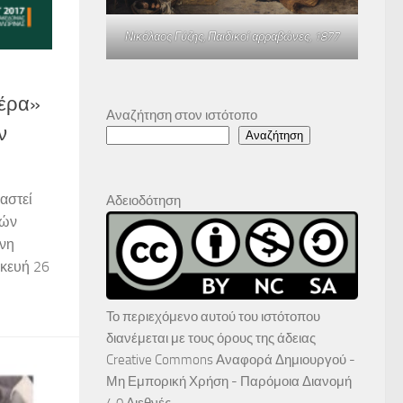
Νικόλαος Γύζης,
Παιδικοί αρραβώνες
, 1877
μέρα»
Αναζήτηση στον ιστότοπο
ν
Αναζήτηση
αστεί
Αδειοδότηση
κών
ονη
σκευή 26
Το περιεχόμενο αυτού του ιστότοπου
διανέμεται με τους όρους της άδειας
Creative Commons Αναφορά Δημιουργού -
Μη Εμπορική Χρήση - Παρόμοια Διανομή
4.0 Διεθνές
.