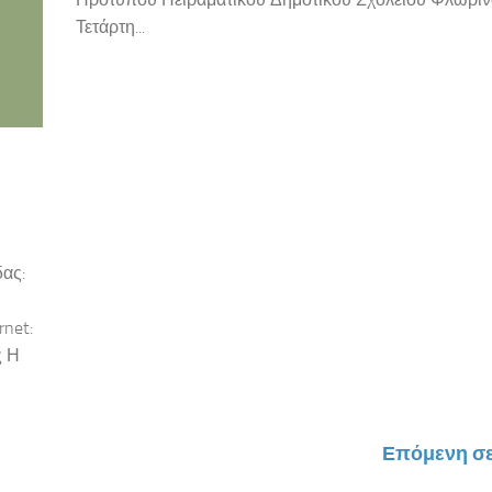
Τετάρτη...
ας:
net:
ς Η
Επόμενη σε