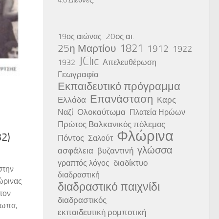
20ος αι.
19ος αιώνας
25η Μαρτίου
1821
1912
1922
JClic
1932
Απελευθέρωση
Γεωγραφία
Εκπαιδευτικό πρόγραμμα
Επανάσταση
Ελλάδα
Καρς
Ολοκαύτωμα
Ναζί
Πλατεία Ηρώων
Πρώτος Βαλκανικός πόλεμος
Φλώρινα
2)
Πόντος
Σαλούτ
γλώσσα
ασφάλεια
βυζαντινή
διαδίκτυο
γραπτός λόγος
στην
διαδραστική
ώρινας
διαδραστικό παιχνίδι
τον
διαδραστικός
σωπα,
εκπαιδευτική ρομποτική