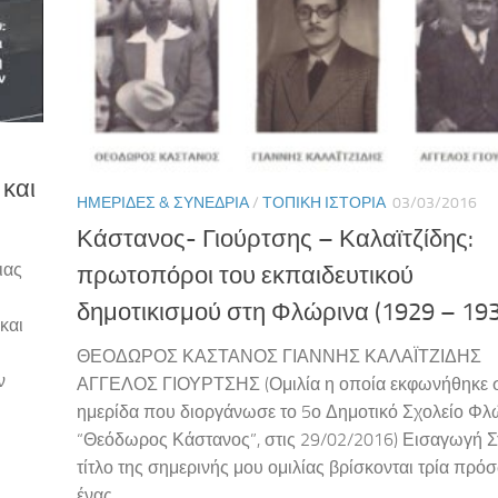
και
ΗΜΕΡΊΔΕΣ & ΣΥΝΈΔΡΙΑ
/
ΤΟΠΙΚΉ ΙΣΤΟΡΊΑ
03/03/2016
Κάστανος- Γιούρτσης – Καλαϊτζίδης:
ιας
πρωτοπόροι του εκπαιδευτικού
δημοτικισμού στη Φλώρινα (1929 – 193
και
ΘΕΟΔΩΡΟΣ ΚΑΣΤΑΝΟΣ ΓΙΑΝΝΗΣ ΚΑΛΑΪΤΖΙΔΗΣ
ν
ΑΓΓΕΛΟΣ ΓΙΟΥΡΤΣΗΣ (Ομιλία η οποία εκφωνήθηκε 
ημερίδα που διοργάνωσε το 5ο Δημοτικό Σχολείο Φλ
“Θεόδωρος Κάστανος”, στις 29/02/2016) Εισαγωγή Σ
τίτλο της σημερινής μου ομιλίας βρίσκονται τρία πρό
ένας...