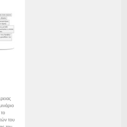
έρειας
μινάριο
 το
τών του
ας την