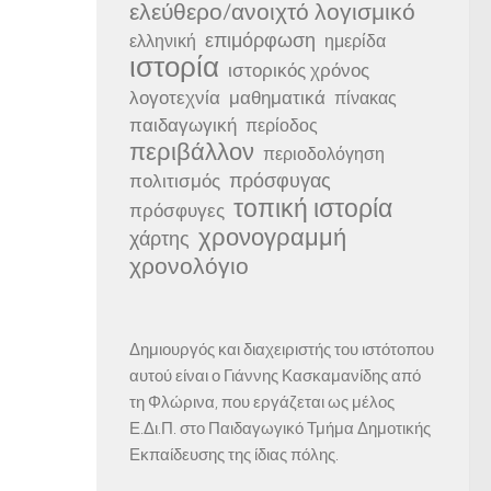
ελεύθερο/ανοιχτό λογισμικό
επιμόρφωση
ελληνική
ημερίδα
ιστορία
ιστορικός χρόνος
λογοτεχνία
μαθηματικά
πίνακας
παιδαγωγική
περίοδος
περιβάλλον
περιοδολόγηση
πρόσφυγας
πολιτισμός
τοπική ιστορία
πρόσφυγες
χρονογραμμή
χάρτης
χρονολόγιο
Δημιουργός και διαχειριστής του ιστότοπου
αυτού είναι ο Γιάννης Κασκαμανίδης από
τη Φλώρινα, που εργάζεται ως μέλος
Ε.Δι.Π. στο Παιδαγωγικό Τμήμα Δημοτικής
Εκπαίδευσης της ίδιας πόλης.