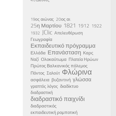
20ος αι.
19ος αιώνας
25η Μαρτίου
1821
1912
1922
JClic
1932
Απελευθέρωση
Γεωγραφία
Εκπαιδευτικό πρόγραμμα
Επανάσταση
Ελλάδα
Καρς
Ολοκαύτωμα
Ναζί
Πλατεία Ηρώων
Πρώτος Βαλκανικός πόλεμος
Φλώρινα
Πόντος
Σαλούτ
γλώσσα
ασφάλεια
βυζαντινή
διαδίκτυο
γραπτός λόγος
διαδραστική
διαδραστικό παιχνίδι
διαδραστικός
εκπαιδευτική ρομποτική