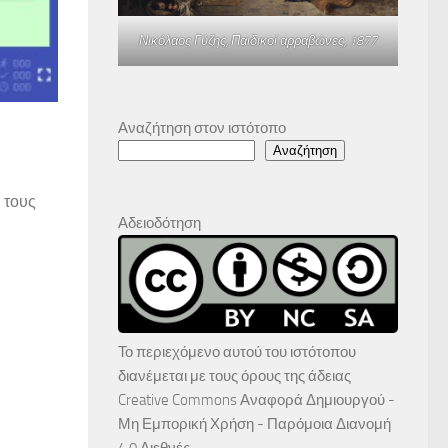
Νικόλαος Γύζης,
Παιδικοί αρραβώνες
, 1877
Αναζήτηση στον ιστότοπο
Αναζήτηση
 τους
Αδειοδότηση
Το περιεχόμενο αυτού του ιστότοπου
διανέμεται με τους όρους της άδειας
Creative Commons Αναφορά Δημιουργού -
Μη Εμπορική Χρήση - Παρόμοια Διανομή
4.0 Διεθνές
.