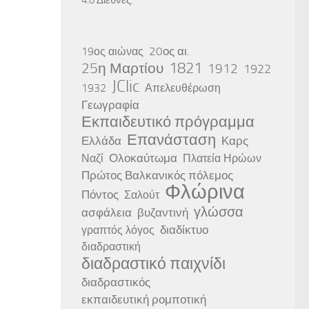
20ος αι.
19ος αιώνας
25η Μαρτίου
1821
1912
1922
JClic
1932
Απελευθέρωση
Γεωγραφία
Εκπαιδευτικό πρόγραμμα
Επανάσταση
Ελλάδα
Καρς
Ολοκαύτωμα
Ναζί
Πλατεία Ηρώων
Πρώτος Βαλκανικός πόλεμος
Φλώρινα
Πόντος
Σαλούτ
γλώσσα
ασφάλεια
βυζαντινή
διαδίκτυο
γραπτός λόγος
διαδραστική
διαδραστικό παιχνίδι
διαδραστικός
εκπαιδευτική ρομποτική