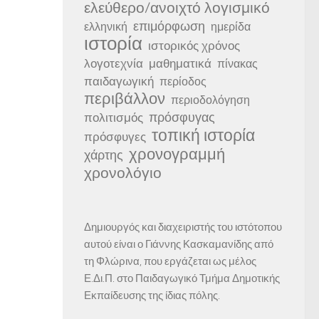
ελεύθερο/ανοιχτό λογισμικό
επιμόρφωση
ελληνική
ημερίδα
ιστορία
ιστορικός χρόνος
λογοτεχνία
μαθηματικά
πίνακας
παιδαγωγική
περίοδος
περιβάλλον
περιοδολόγηση
πρόσφυγας
πολιτισμός
τοπική ιστορία
πρόσφυγες
χρονογραμμή
χάρτης
χρονολόγιο
Δημιουργός και διαχειριστής του ιστότοπου
αυτού είναι ο Γιάννης Κασκαμανίδης από
τη Φλώρινα, που εργάζεται ως μέλος
Ε.Δι.Π. στο Παιδαγωγικό Τμήμα Δημοτικής
Εκπαίδευσης της ίδιας πόλης.