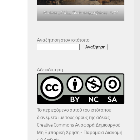
Νικόλαος Γύζης,
Παιδικοί αρραβώνες
, 1877
Αναζήτηση στον ιστότοπο
Αναζήτηση
Αδειοδότηση
Το περιεχόμενο αυτού του ιστότοπου
διανέμεται με τους όρους της άδειας
Creative Commons Αναφορά Δημιουργού -
Μη Εμπορική Χρήση - Παρόμοια Διανομή
4.0 Διεθνές
.