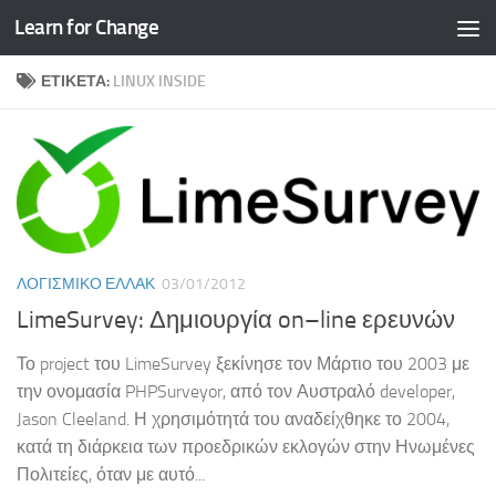
Learn for Change
Skip to content
ΕΤΙΚΈΤΑ:
LINUX INSIDE
ΛΟΓΙΣΜΙΚΌ ΕΛΛΑΚ
03/01/2012
LimeSurvey: Δημιουργία on–line ερευνών
Το project του LimeSurvey ξεκίνησε τον Μάρτιο του 2003 με
την ονομασία PHPSurveyor, από τον Αυστραλό developer,
Jason Cleeland. Η χρησιμότητά του αναδείχθηκε το 2004,
κατά τη διάρκεια των προεδρικών εκλογών στην Ηνωμένες
Πολιτείες, όταν με αυτό...