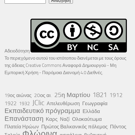
Αναζήτηση
Αδειοδότηση
Το περιεχόμενο αυτού του ιστότοπου διανέμεται με τους όρους
της άδειας
Creative Commons Αναφορά Δημιουργού - Μη
Εμπορική Χρήση - Παρόμοια Διανομή 4.0 Διεθνές
.
25η Μαρτίου
1821
1912
20ος αι.
19ος αιώνας
JClic
1922
Γεωγραφία
1932
Απελευθέρωση
Εκπαιδευτικό πρόγραμμα
Ελλάδα
Επανάσταση
Καρς
Ολοκαύτωμα
Ναζί
Πρώτος Βαλκανικός πόλεμος
Πόντος
Πλατεία Ηρώων
Φλώρινα
ασφάλεια
βυζαντινή