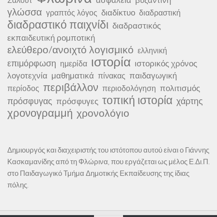
Σαλούτ
γλώσσα
διαδίκτυο
γραπτός λόγος
διαδραστική
διαδραστικό παιχνίδι
διαδραστικός
εκπαιδευτική ρομποτική
ελεύθερο/ανοιχτό λογισμικό
ελληνική
ιστορία
επιμόρφωση
ιστορικός χρόνος
ημερίδα
λογοτεχνία
μαθηματικά
παιδαγωγική
πίνακας
περιβάλλον
πολιτισμός
περίοδος
περιοδολόγηση
τοπική ιστορία
πρόσφυγας
χάρτης
πρόσφυγες
χρονογραμμή
χρονολόγιο
Δημιουργός και διαχειριστής του ιστότοπου αυτού είναι ο Γιάννης
Κασκαμανίδης από τη Φλώρινα, που εργάζεται ως μέλος Ε.Δι.Π.
στο Παιδαγωγικό Τμήμα Δημοτικής Εκπαίδευσης της ίδιας
πόλης.