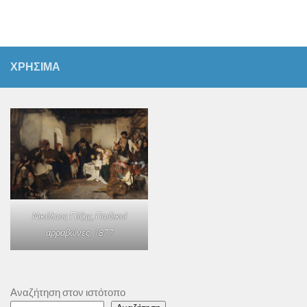
ΧΡΗΣΙΜΑ
Νικόλαος Γύζης,
Παιδικοί
αρραβώνες
, 1877
Αναζήτηση στον ιστότοπο