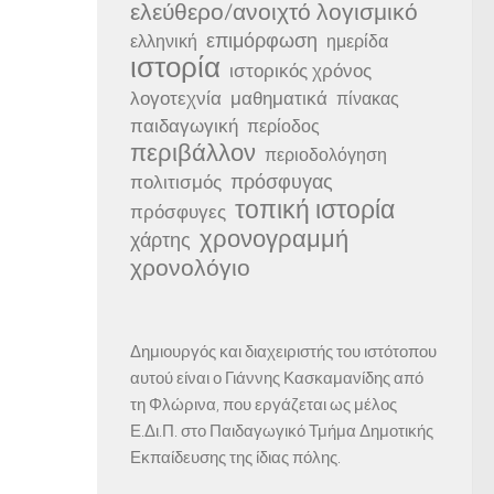
ελεύθερο/ανοιχτό λογισμικό
επιμόρφωση
ελληνική
ημερίδα
ιστορία
ιστορικός χρόνος
λογοτεχνία
μαθηματικά
πίνακας
παιδαγωγική
περίοδος
περιβάλλον
περιοδολόγηση
πρόσφυγας
πολιτισμός
τοπική ιστορία
πρόσφυγες
χρονογραμμή
χάρτης
χρονολόγιο
Δημιουργός και διαχειριστής του ιστότοπου
αυτού είναι ο Γιάννης Κασκαμανίδης από
τη Φλώρινα, που εργάζεται ως μέλος
Ε.Δι.Π. στο Παιδαγωγικό Τμήμα Δημοτικής
Εκπαίδευσης της ίδιας πόλης.