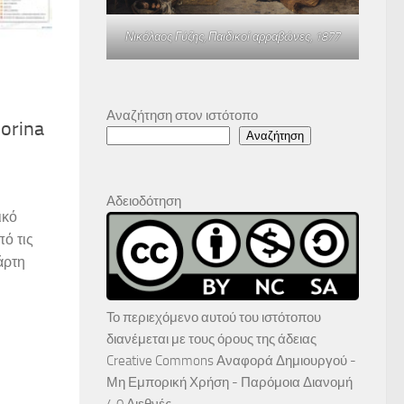
Νικόλαος Γύζης,
Παιδικοί αρραβώνες
, 1877
Αναζήτηση στον ιστότοπο
orina
Αναζήτηση
Αδειοδότηση
ικό
ό τις
άρτη
Το περιεχόμενο αυτού του ιστότοπου
διανέμεται με τους όρους της άδειας
Creative Commons Αναφορά Δημιουργού -
Μη Εμπορική Χρήση - Παρόμοια Διανομή
4.0 Διεθνές
.