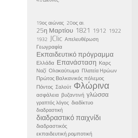
20ος αι.
19ος αιώνας
25η Μαρτίου
1821
1912
1922
JClic
1932
Απελευθέρωση
Γεωγραφία
Εκπαιδευτικό πρόγραμμα
Επανάσταση
Ελλάδα
Καρς
Ολοκαύτωμα
Ναζί
Πλατεία Ηρώων
Πρώτος Βαλκανικός πόλεμος
Φλώρινα
Πόντος
Σαλούτ
γλώσσα
ασφάλεια
βυζαντινή
διαδίκτυο
γραπτός λόγος
διαδραστική
διαδραστικό παιχνίδι
διαδραστικός
εκπαιδευτική ρομποτική