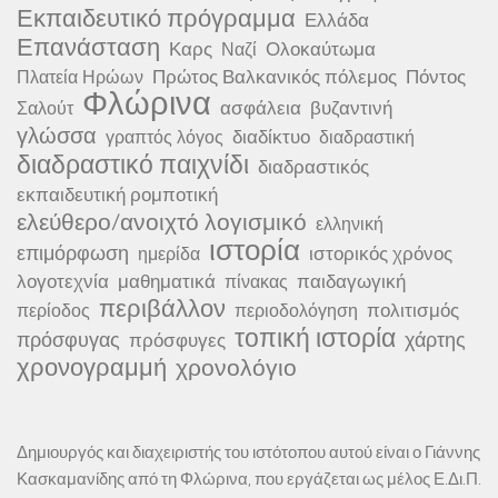
Εκπαιδευτικό πρόγραμμα
Ελλάδα
Επανάσταση
Καρς
Ολοκαύτωμα
Ναζί
Πρώτος Βαλκανικός πόλεμος
Πόντος
Πλατεία Ηρώων
Φλώρινα
ασφάλεια
βυζαντινή
Σαλούτ
γλώσσα
διαδίκτυο
γραπτός λόγος
διαδραστική
διαδραστικό παιχνίδι
διαδραστικός
εκπαιδευτική ρομποτική
ελεύθερο/ανοιχτό λογισμικό
ελληνική
ιστορία
επιμόρφωση
ιστορικός χρόνος
ημερίδα
λογοτεχνία
μαθηματικά
παιδαγωγική
πίνακας
περιβάλλον
πολιτισμός
περίοδος
περιοδολόγηση
τοπική ιστορία
πρόσφυγας
χάρτης
πρόσφυγες
χρονογραμμή
χρονολόγιο
Δημιουργός και διαχειριστής του ιστότοπου αυτού είναι ο Γιάννης
Κασκαμανίδης από τη Φλώρινα, που εργάζεται ως μέλος Ε.Δι.Π.