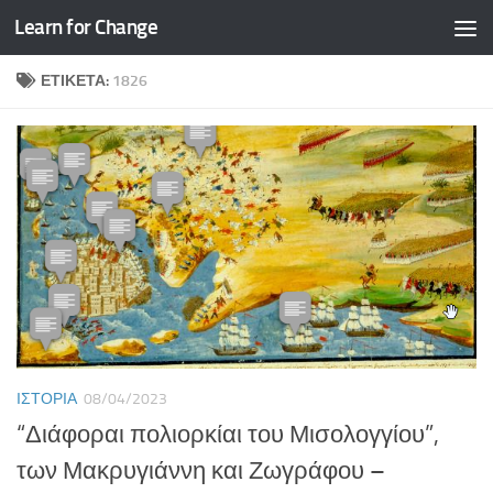
Learn for Change
Skip to content
ΕΤΙΚΈΤΑ:
1826
ΙΣΤΟΡΊΑ
08/04/2023
“Διάφοραι πολιορκίαι του Μισολογγίου”,
των Μακρυγιάννη και Ζωγράφου –