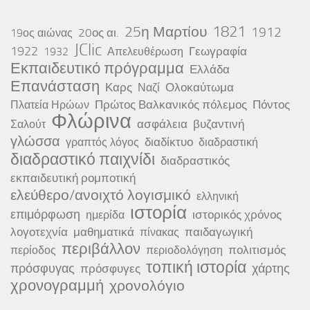
25η Μαρτίου
1821
1912
20ος αι.
19ος αιώνας
JClic
1922
Γεωγραφία
1932
Απελευθέρωση
Εκπαιδευτικό πρόγραμμα
Ελλάδα
Επανάσταση
Καρς
Ολοκαύτωμα
Ναζί
Πρώτος Βαλκανικός πόλεμος
Πόντος
Πλατεία Ηρώων
Φλώρινα
ασφάλεια
βυζαντινή
Σαλούτ
γλώσσα
διαδίκτυο
γραπτός λόγος
διαδραστική
διαδραστικό παιχνίδι
διαδραστικός
εκπαιδευτική ρομποτική
ελεύθερο/ανοιχτό λογισμικό
ελληνική
ιστορία
επιμόρφωση
ιστορικός χρόνος
ημερίδα
λογοτεχνία
μαθηματικά
παιδαγωγική
πίνακας
περιβάλλον
πολιτισμός
περίοδος
περιοδολόγηση
τοπική ιστορία
πρόσφυγας
χάρτης
πρόσφυγες
χρονογραμμή
χρονολόγιο