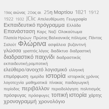
25η Μαρτίου
1821
1912
20ος αι.
19ος αιώνας
JClic
1922
Γεωγραφία
1932
Απελευθέρωση
Εκπαιδευτικό πρόγραμμα
Ελλάδα
Επανάσταση
Καρς
Ολοκαύτωμα
Ναζί
Πρώτος Βαλκανικός πόλεμος
Πόντος
Πλατεία Ηρώων
Φλώρινα
ασφάλεια
βυζαντινή
Σαλούτ
γλώσσα
διαδίκτυο
γραπτός λόγος
διαδραστική
διαδραστικό παιχνίδι
διαδραστικός
εκπαιδευτική ρομποτική
ελεύθερο/ανοιχτό λογισμικό
ελληνική
ιστορία
επιμόρφωση
ιστορικός χρόνος
ημερίδα
λογοτεχνία
μαθηματικά
παιδαγωγική
πίνακας
περιβάλλον
πολιτισμός
περίοδος
περιοδολόγηση
τοπική ιστορία
πρόσφυγας
χάρτης
πρόσφυγες
χρονογραμμή
χρονολόγιο