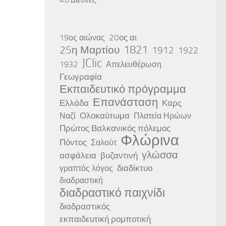
20ος αι.
19ος αιώνας
25η Μαρτίου
1821
1912
1922
JClic
1932
Απελευθέρωση
Γεωγραφία
Εκπαιδευτικό πρόγραμμα
Επανάσταση
Ελλάδα
Καρς
Ολοκαύτωμα
Ναζί
Πλατεία Ηρώων
Πρώτος Βαλκανικός πόλεμος
Φλώρινα
Πόντος
Σαλούτ
γλώσσα
ασφάλεια
βυζαντινή
διαδίκτυο
γραπτός λόγος
διαδραστική
διαδραστικό παιχνίδι
διαδραστικός
εκπαιδευτική ρομποτική