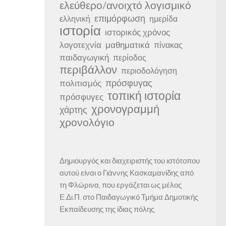
ελεύθερο/ανοιχτό λογισμικό
επιμόρφωση
ελληνική
ημερίδα
ιστορία
ιστορικός χρόνος
λογοτεχνία
μαθηματικά
πίνακας
παιδαγωγική
περίοδος
περιβάλλον
περιοδολόγηση
πρόσφυγας
πολιτισμός
τοπική ιστορία
πρόσφυγες
χρονογραμμή
χάρτης
χρονολόγιο
Δημιουργός και διαχειριστής του ιστότοπου
αυτού είναι ο Γιάννης Κασκαμανίδης από
τη Φλώρινα, που εργάζεται ως μέλος
Ε.Δι.Π. στο Παιδαγωγικό Τμήμα Δημοτικής
Εκπαίδευσης της ίδιας πόλης.