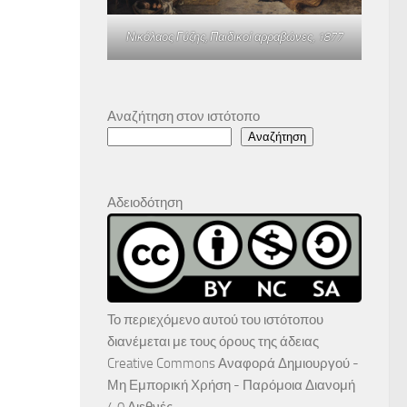
Νικόλαος Γύζης,
Παιδικοί αρραβώνες
, 1877
Αναζήτηση στον ιστότοπο
Αναζήτηση
Αδειοδότηση
Το περιεχόμενο αυτού του ιστότοπου
διανέμεται με τους όρους της άδειας
Creative Commons Αναφορά Δημιουργού -
Μη Εμπορική Χρήση - Παρόμοια Διανομή
4.0 Διεθνές
.