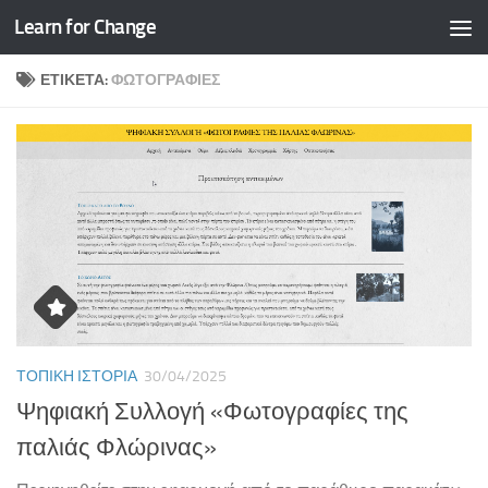
Learn for Change
Skip to content
ΕΤΙΚΈΤΑ:
ΦΩΤΟΓΡΑΦΊΕΣ
ΤΟΠΙΚΉ ΙΣΤΟΡΊΑ
30/04/2025
Ψηφιακή Συλλογή «Φωτογραφίες της
παλιάς Φλώρινας»