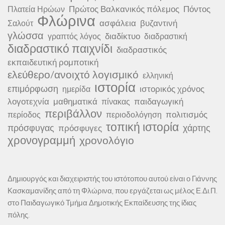
Πρώτος Βαλκανικός πόλεμος
Πόντος
Πλατεία Ηρώων
Φλώρινα
ασφάλεια
βυζαντινή
Σαλούτ
γλώσσα
διαδίκτυο
γραπτός λόγος
διαδραστική
διαδραστικό παιχνίδι
διαδραστικός
εκπαιδευτική ρομποτική
ελεύθερο/ανοιχτό λογισμικό
ελληνική
ιστορία
επιμόρφωση
ιστορικός χρόνος
ημερίδα
λογοτεχνία
μαθηματικά
παιδαγωγική
πίνακας
περιβάλλον
πολιτισμός
περίοδος
περιοδολόγηση
τοπική ιστορία
πρόσφυγας
χάρτης
πρόσφυγες
χρονογραμμή
χρονολόγιο
Δημιουργός και διαχειριστής του ιστότοπου αυτού είναι ο Γιάννης
Κασκαμανίδης από τη Φλώρινα, που εργάζεται ως μέλος Ε.Δι.Π.
στο Παιδαγωγικό Τμήμα Δημοτικής Εκπαίδευσης της ίδιας
πόλης.