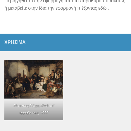
Περιηγηθείτε στην εφαρμογή από το παράθυρο παρακάτω,
ή μεταβείτε στην ίδια την εφαρμογή πιέζοντας εδώ .
ΧΡΗΣΙΜΑ
Νικόλαος Γύζης,
Παιδικοί
αρραβώνες
, 1877