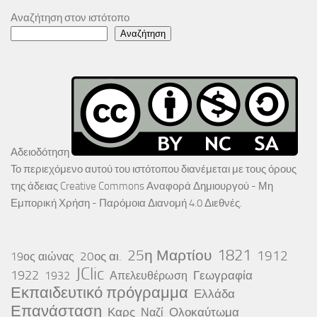
Αναζήτηση στον ιστότοπο
Αναζήτηση
Αδειοδότηση
Το περιεχόμενο αυτού του ιστότοπου διανέμεται με τους όρους
της άδειας
Creative Commons Αναφορά Δημιουργού - Μη
Εμπορική Χρήση - Παρόμοια Διανομή 4.0 Διεθνές
.
25η Μαρτίου
1821
1912
20ος αι.
19ος αιώνας
JClic
1922
Γεωγραφία
1932
Απελευθέρωση
Εκπαιδευτικό πρόγραμμα
Ελλάδα
Επανάσταση
Καρς
Ολοκαύτωμα
Ναζί