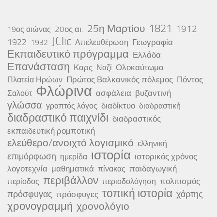
25η Μαρτίου
1821
1912
20ος αι.
19ος αιώνας
JClic
1922
Γεωγραφία
1932
Απελευθέρωση
Εκπαιδευτικό πρόγραμμα
Ελλάδα
Επανάσταση
Καρς
Ολοκαύτωμα
Ναζί
Πρώτος Βαλκανικός πόλεμος
Πόντος
Πλατεία Ηρώων
Φλώρινα
ασφάλεια
βυζαντινή
Σαλούτ
γλώσσα
διαδίκτυο
γραπτός λόγος
διαδραστική
διαδραστικό παιχνίδι
διαδραστικός
εκπαιδευτική ρομποτική
ελεύθερο/ανοιχτό λογισμικό
ελληνική
ιστορία
επιμόρφωση
ιστορικός χρόνος
ημερίδα
λογοτεχνία
μαθηματικά
παιδαγωγική
πίνακας
περιβάλλον
πολιτισμός
περίοδος
περιοδολόγηση
τοπική ιστορία
πρόσφυγας
χάρτης
πρόσφυγες
χρονογραμμή
χρονολόγιο