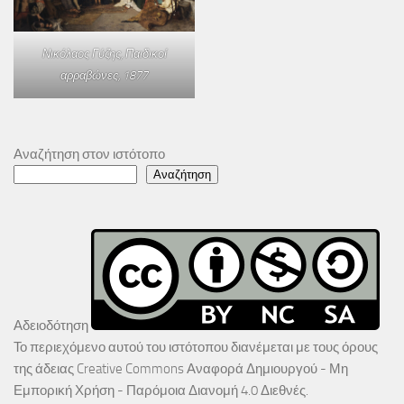
Νικόλαος Γύζης,
Παιδικοί
αρραβώνες
, 1877
Αναζήτηση στον ιστότοπο
Αναζήτηση
Αδειοδότηση
Το περιεχόμενο αυτού του ιστότοπου διανέμεται με τους όρους
της άδειας
Creative Commons Αναφορά Δημιουργού - Μη
Εμπορική Χρήση - Παρόμοια Διανομή 4.0 Διεθνές
.