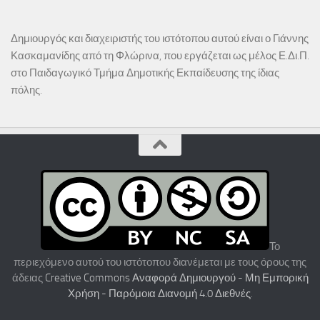
Δημιουργός και διαχειριστής του ιστότοπου αυτού είναι ο Γιάννης
Κασκαμανίδης από τη Φλώρινα, που εργάζεται ως μέλος Ε.Δι.Π.
στο Παιδαγωγικό Τμήμα Δημοτικής Εκπαίδευσης της ίδιας
πόλης.
Το
περιεχόμενο αυτού του ιστότοπου διανέμεται με τους όρους της
άδειας
Creative Commons Αναφορά Δημιουργού - Μη Εμπορική
Χρήση - Παρόμοια Διανομή 4.0 Διεθνές
.