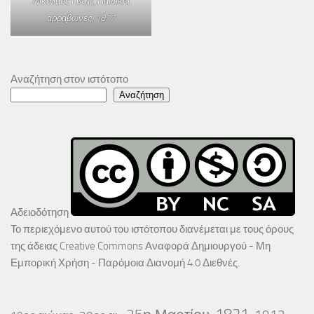
Νικόλαος Γύζης,
Παιδικοί
αρραβώνες
, 1877
Αναζήτηση στον ιστότοπο
Αναζήτηση
Αδειοδότηση
Το περιεχόμενο αυτού του ιστότοπου διανέμεται με τους όρους
της άδειας
Creative Commons Αναφορά Δημιουργού - Μη
Εμπορική Χρήση - Παρόμοια Διανομή 4.0 Διεθνές
.