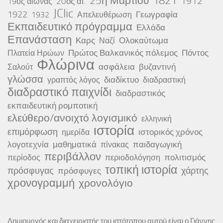
25η Μαρτίου
1821
1912
20ος αι.
19ος αιώνας
JClic
1922
Γεωγραφία
1932
Απελευθέρωση
Εκπαιδευτικό πρόγραμμα
Ελλάδα
Επανάσταση
Καρς
Ολοκαύτωμα
Ναζί
Πρώτος Βαλκανικός πόλεμος
Πόντος
Πλατεία Ηρώων
Φλώρινα
ασφάλεια
βυζαντινή
Σαλούτ
γλώσσα
διαδίκτυο
γραπτός λόγος
διαδραστική
διαδραστικό παιχνίδι
διαδραστικός
εκπαιδευτική ρομποτική
ελεύθερο/ανοιχτό λογισμικό
ελληνική
ιστορία
επιμόρφωση
ιστορικός χρόνος
ημερίδα
λογοτεχνία
μαθηματικά
παιδαγωγική
πίνακας
περιβάλλον
πολιτισμός
περίοδος
περιοδολόγηση
τοπική ιστορία
πρόσφυγας
χάρτης
πρόσφυγες
χρονογραμμή
χρονολόγιο
Δημιουργός και διαχειριστής του ιστότοπου αυτού είναι ο Γιάννης