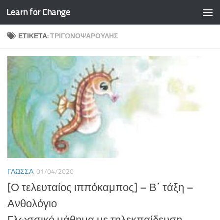
Learn for Change
Skip to content
ΕΤΙΚΈΤΑ:
ΤΡΙΓΩΝΟΨΑΡΟΎΛΗΣ
ΓΛΏΣΣΑ
01/04/2020
[Ο τελευταίος ιππόκαμπος] – Β΄ τάξη –
Ανθολόγιο