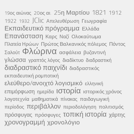
25η Μαρτίου
1821
1912
20ος αι.
19ος αιώνας
JClic
1922
Γεωγραφία
1932
Απελευθέρωση
Εκπαιδευτικό πρόγραμμα
Ελλάδα
Επανάσταση
Καρς
Ολοκαύτωμα
Ναζί
Πρώτος Βαλκανικός πόλεμος
Πόντος
Πλατεία Ηρώων
Φλώρινα
ασφάλεια
βυζαντινή
Σαλούτ
γλώσσα
διαδίκτυο
γραπτός λόγος
διαδραστική
διαδραστικό παιχνίδι
διαδραστικός
εκπαιδευτική ρομποτική
ελεύθερο/ανοιχτό λογισμικό
ελληνική
ιστορία
επιμόρφωση
ιστορικός χρόνος
ημερίδα
λογοτεχνία
μαθηματικά
παιδαγωγική
πίνακας
περιβάλλον
πολιτισμός
περίοδος
περιοδολόγηση
τοπική ιστορία
πρόσφυγας
χάρτης
πρόσφυγες
χρονογραμμή
χρονολόγιο