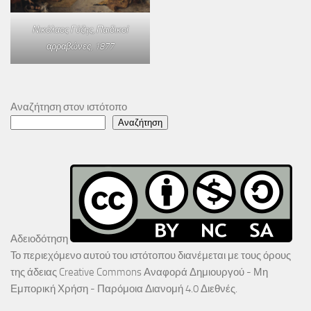
Νικόλαος Γύζης,
Παιδικοί
αρραβώνες
, 1877
Αναζήτηση στον ιστότοπο
Αναζήτηση
Αδειοδότηση
Το περιεχόμενο αυτού του ιστότοπου διανέμεται με τους όρους
της άδειας
Creative Commons Αναφορά Δημιουργού - Μη
Εμπορική Χρήση - Παρόμοια Διανομή 4.0 Διεθνές
.