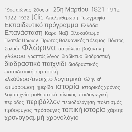
25η Μαρτίου
1821
1912
20ος αι.
19ος αιώνας
JClic
1922
Γεωγραφία
1932
Απελευθέρωση
Εκπαιδευτικό πρόγραμμα
Ελλάδα
Επανάσταση
Καρς
Ολοκαύτωμα
Ναζί
Πρώτος Βαλκανικός πόλεμος
Πόντος
Πλατεία Ηρώων
Φλώρινα
ασφάλεια
βυζαντινή
Σαλούτ
γλώσσα
διαδίκτυο
γραπτός λόγος
διαδραστική
διαδραστικό παιχνίδι
διαδραστικός
εκπαιδευτική ρομποτική
ελεύθερο/ανοιχτό λογισμικό
ελληνική
ιστορία
επιμόρφωση
ιστορικός χρόνος
ημερίδα
λογοτεχνία
μαθηματικά
παιδαγωγική
πίνακας
περιβάλλον
πολιτισμός
περίοδος
περιοδολόγηση
τοπική ιστορία
πρόσφυγας
χάρτης
πρόσφυγες
χρονογραμμή
χρονολόγιο