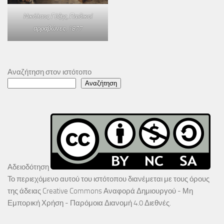
Νικόλαος Γύζης,
Παιδικοί
αρραβώνες
, 1877
Αναζήτηση στον ιστότοπο
Αναζήτηση
Αδειοδότηση
Το περιεχόμενο αυτού του ιστότοπου διανέμεται με τους όρους
της άδειας
Creative Commons Αναφορά Δημιουργού - Μη
Εμπορική Χρήση - Παρόμοια Διανομή 4.0 Διεθνές
.