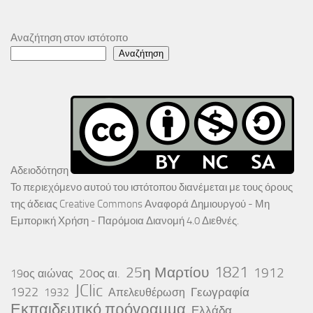
Αναζήτηση στον ιστότοπο
Αναζήτηση
Αδειοδότηση
Το περιεχόμενο αυτού του ιστότοπου διανέμεται με τους όρους
της άδειας
Creative Commons Αναφορά Δημιουργού - Μη
Εμπορική Χρήση - Παρόμοια Διανομή 4.0 Διεθνές
.
25η Μαρτίου
1821
1912
20ος αι.
19ος αιώνας
JClic
1922
Γεωγραφία
1932
Απελευθέρωση
Εκπαιδευτικό πρόγραμμα
Ελλάδα