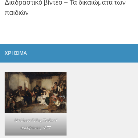
Διαδραστικό βίντεο – Τα δικαιώματα των
παιδιών
ΧΡΗΣΙΜΑ
Νικόλαος Γύζης,
Παιδικοί
αρραβώνες
, 1877