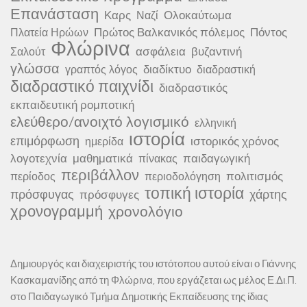
Επανάσταση
Καρς
Ολοκαύτωμα
Ναζί
Πρώτος Βαλκανικός πόλεμος
Πόντος
Πλατεία Ηρώων
Φλώρινα
ασφάλεια
βυζαντινή
Σαλούτ
γλώσσα
διαδίκτυο
γραπτός λόγος
διαδραστική
διαδραστικό παιχνίδι
διαδραστικός
εκπαιδευτική ρομποτική
ελεύθερο/ανοιχτό λογισμικό
ελληνική
ιστορία
επιμόρφωση
ιστορικός χρόνος
ημερίδα
λογοτεχνία
μαθηματικά
παιδαγωγική
πίνακας
περιβάλλον
πολιτισμός
περίοδος
περιοδολόγηση
τοπική ιστορία
πρόσφυγας
χάρτης
πρόσφυγες
χρονογραμμή
χρονολόγιο
Δημιουργός και διαχειριστής του ιστότοπου αυτού είναι ο Γιάννης
Κασκαμανίδης από τη Φλώρινα, που εργάζεται ως μέλος Ε.Δι.Π.
στο Παιδαγωγικό Τμήμα Δημοτικής Εκπαίδευσης της ίδιας