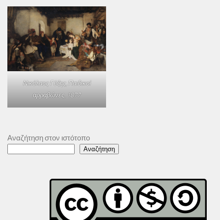
Νικόλαος Γύζης,
Παιδικοί
αρραβώνες
, 1877
Αναζήτηση στον ιστότοπο
Αναζήτηση