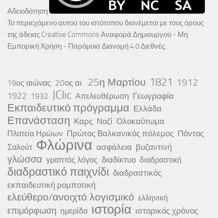
Αδειοδότηση
Το περιεχόμενο αυτού του ιστότοπου διανέμεται με τους όρους
της άδειας
Creative Commons Αναφορά Δημιουργού - Μη
Εμπορική Χρήση - Παρόμοια Διανομή 4.0 Διεθνές
.
25η Μαρτίου
1821
1912
20ος αι.
19ος αιώνας
JClic
1922
Γεωγραφία
1932
Απελευθέρωση
Εκπαιδευτικό πρόγραμμα
Ελλάδα
Επανάσταση
Καρς
Ολοκαύτωμα
Ναζί
Πρώτος Βαλκανικός πόλεμος
Πόντος
Πλατεία Ηρώων
Φλώρινα
ασφάλεια
βυζαντινή
Σαλούτ
γλώσσα
διαδίκτυο
γραπτός λόγος
διαδραστική
διαδραστικό παιχνίδι
διαδραστικός
εκπαιδευτική ρομποτική
ελεύθερο/ανοιχτό λογισμικό
ελληνική
ιστορία
επιμόρφωση
ιστορικός χρόνος
ημερίδα