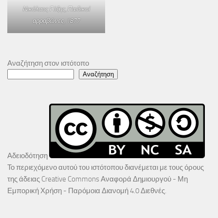
Νικόλαος Γύζης,
Παιδικοί
αρραβώνες
, 1877
Αναζήτηση στον ιστότοπο
Αναζήτηση
Αδειοδότηση
Το περιεχόμενο αυτού του ιστότοπου διανέμεται με τους όρους
της άδειας
Creative Commons Αναφορά Δημιουργού - Μη
Εμπορική Χρήση - Παρόμοια Διανομή 4.0 Διεθνές
.