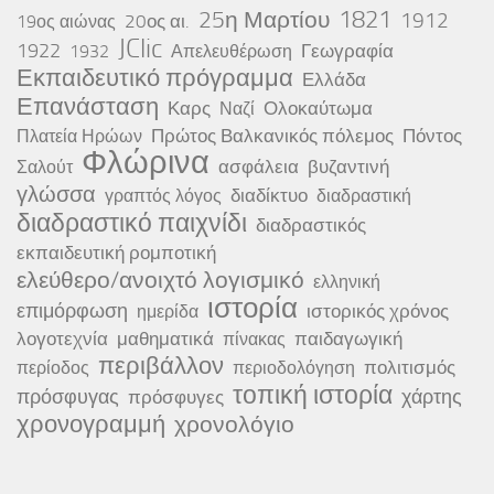
25η Μαρτίου
1821
1912
20ος αι.
19ος αιώνας
JClic
1922
Γεωγραφία
1932
Απελευθέρωση
Εκπαιδευτικό πρόγραμμα
Ελλάδα
Επανάσταση
Καρς
Ολοκαύτωμα
Ναζί
Πρώτος Βαλκανικός πόλεμος
Πόντος
Πλατεία Ηρώων
Φλώρινα
ασφάλεια
βυζαντινή
Σαλούτ
γλώσσα
διαδίκτυο
γραπτός λόγος
διαδραστική
διαδραστικό παιχνίδι
διαδραστικός
εκπαιδευτική ρομποτική
ελεύθερο/ανοιχτό λογισμικό
ελληνική
ιστορία
επιμόρφωση
ιστορικός χρόνος
ημερίδα
λογοτεχνία
μαθηματικά
παιδαγωγική
πίνακας
περιβάλλον
πολιτισμός
περίοδος
περιοδολόγηση
τοπική ιστορία
πρόσφυγας
χάρτης
πρόσφυγες
χρονογραμμή
χρονολόγιο