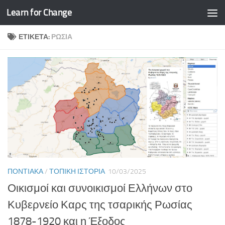
Learn for Change
Skip to content
ΕΤΙΚΈΤΑ:
ΡΩΣΊΑ
ΠΟΝΤΙΑΚΆ
/
ΤΟΠΙΚΉ ΙΣΤΟΡΊΑ
10/03/2025
Οικισμοί και συνοικισμοί Ελλήνων στο
Κυβερνείο Καρς της τσαρικής Ρωσίας
1878-1920 και η Έξοδος