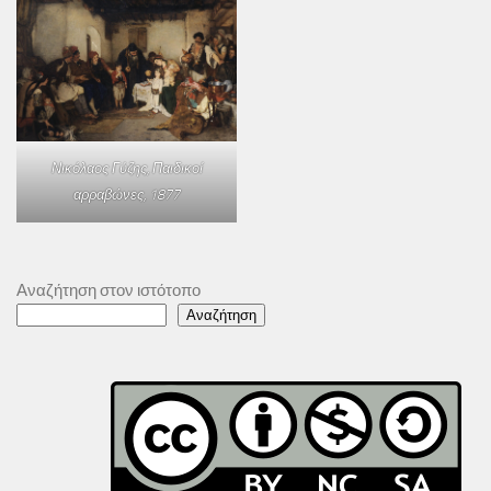
Νικόλαος Γύζης,
Παιδικοί
αρραβώνες
, 1877
Αναζήτηση στον ιστότοπο
Αναζήτηση