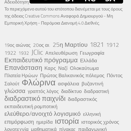
Αδειοδότηση
Το περιεχόμενο αυτού του ιστότοπου διανέμεται με τους όρους
της άδειας
Creative Commons Αναφορά Δημιουργού - Μη
Εμπορική Χρήση - Παρόμοια Διανομή 4.0 Διεθνές
.
25η Μαρτίου
1821
1912
20ος αι.
19ος αιώνας
JClic
1922
Γεωγραφία
1932
Απελευθέρωση
Εκπαιδευτικό πρόγραμμα
Ελλάδα
Επανάσταση
Καρς
Ολοκαύτωμα
Ναζί
Πρώτος Βαλκανικός πόλεμος
Πόντος
Πλατεία Ηρώων
Φλώρινα
ασφάλεια
βυζαντινή
Σαλούτ
γλώσσα
διαδίκτυο
γραπτός λόγος
διαδραστική
διαδραστικό παιχνίδι
διαδραστικός
εκπαιδευτική ρομποτική
ελεύθερο/ανοιχτό λογισμικό
ελληνική
ιστορία
επιμόρφωση
ιστορικός χρόνος
ημερίδα
λογοτεχνία
μαθηματικά
παιδαγωγική
πίνακας