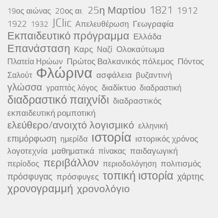
25η Μαρτίου
1821
1912
20ος αι.
19ος αιώνας
JClic
1922
Γεωγραφία
1932
Απελευθέρωση
Εκπαιδευτικό πρόγραμμα
Ελλάδα
Επανάσταση
Καρς
Ολοκαύτωμα
Ναζί
Πρώτος Βαλκανικός πόλεμος
Πόντος
Πλατεία Ηρώων
Φλώρινα
ασφάλεια
βυζαντινή
Σαλούτ
γλώσσα
διαδίκτυο
γραπτός λόγος
διαδραστική
διαδραστικό παιχνίδι
διαδραστικός
εκπαιδευτική ρομποτική
ελεύθερο/ανοιχτό λογισμικό
ελληνική
ιστορία
επιμόρφωση
ιστορικός χρόνος
ημερίδα
λογοτεχνία
μαθηματικά
παιδαγωγική
πίνακας
περιβάλλον
πολιτισμός
περίοδος
περιοδολόγηση
τοπική ιστορία
πρόσφυγας
χάρτης
πρόσφυγες
χρονογραμμή
χρονολόγιο