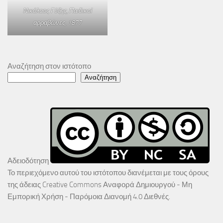
Νικόλαος Γύζης,
Παιδικοί
αρραβώνες
, 1877
Αναζήτηση στον ιστότοπο
Αναζήτηση
Αδειοδότηση
Το περιεχόμενο αυτού του ιστότοπου διανέμεται με τους όρους
της άδειας
Creative Commons Αναφορά Δημιουργού - Μη
Εμπορική Χρήση - Παρόμοια Διανομή 4.0 Διεθνές
.