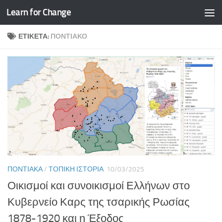
Learn for Change
Skip to content
ΕΤΙΚΈΤΑ:
ΠΟΝΤΙΑΚΌ
ΠΟΝΤΙΑΚΆ
/
ΤΟΠΙΚΉ ΙΣΤΟΡΊΑ
10/03/2025
Οικισμοί και συνοικισμοί Ελλήνων στο
Κυβερνείο Καρς της τσαρικής Ρωσίας
1878-1920 και η Έξοδος