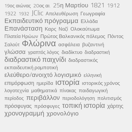
25η Μαρτίου
1821
1912
20ος αι.
19ος αιώνας
JClic
1922
Γεωγραφία
1932
Απελευθέρωση
Εκπαιδευτικό πρόγραμμα
Ελλάδα
Επανάσταση
Καρς
Ολοκαύτωμα
Ναζί
Πρώτος Βαλκανικός πόλεμος
Πόντος
Πλατεία Ηρώων
Φλώρινα
ασφάλεια
βυζαντινή
Σαλούτ
γλώσσα
διαδίκτυο
γραπτός λόγος
διαδραστική
διαδραστικό παιχνίδι
διαδραστικός
εκπαιδευτική ρομποτική
ελεύθερο/ανοιχτό λογισμικό
ελληνική
ιστορία
επιμόρφωση
ιστορικός χρόνος
ημερίδα
λογοτεχνία
μαθηματικά
παιδαγωγική
πίνακας
περιβάλλον
πολιτισμός
περίοδος
περιοδολόγηση
τοπική ιστορία
πρόσφυγας
χάρτης
πρόσφυγες
χρονογραμμή
χρονολόγιο