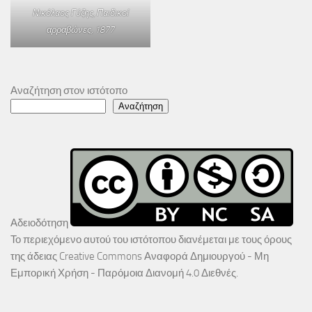
Νικόλαος Γύζης,
Παιδικοί
αρραβώνες
, 1877
Αναζήτηση στον ιστότοπο
Αναζήτηση
Αδειοδότηση
Το περιεχόμενο αυτού του ιστότοπου διανέμεται με τους όρους
της άδειας
Creative Commons Αναφορά Δημιουργού - Μη
Εμπορική Χρήση - Παρόμοια Διανομή 4.0 Διεθνές
.