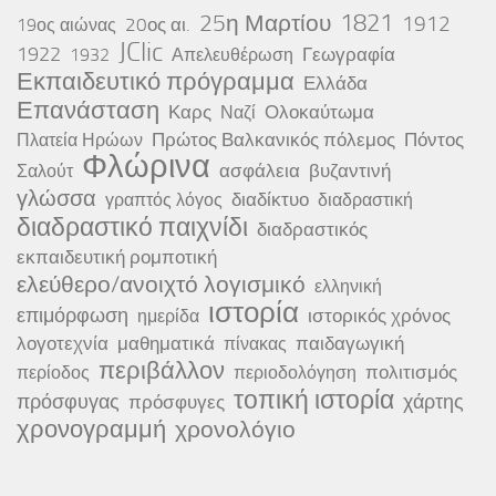
25η Μαρτίου
1821
1912
20ος αι.
19ος αιώνας
JClic
1922
Γεωγραφία
1932
Απελευθέρωση
Εκπαιδευτικό πρόγραμμα
Ελλάδα
Επανάσταση
Καρς
Ολοκαύτωμα
Ναζί
Πρώτος Βαλκανικός πόλεμος
Πόντος
Πλατεία Ηρώων
Φλώρινα
ασφάλεια
βυζαντινή
Σαλούτ
γλώσσα
διαδίκτυο
γραπτός λόγος
διαδραστική
διαδραστικό παιχνίδι
διαδραστικός
εκπαιδευτική ρομποτική
ελεύθερο/ανοιχτό λογισμικό
ελληνική
ιστορία
επιμόρφωση
ιστορικός χρόνος
ημερίδα
λογοτεχνία
μαθηματικά
παιδαγωγική
πίνακας
περιβάλλον
πολιτισμός
περίοδος
περιοδολόγηση
τοπική ιστορία
πρόσφυγας
χάρτης
πρόσφυγες
χρονογραμμή
χρονολόγιο