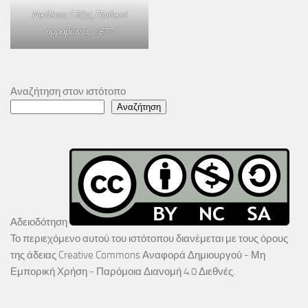
Νικόλαος Γύζης,
Παιδικοί
αρραβώνες
, 1877
Αναζήτηση στον ιστότοπο
Αναζήτηση
Αδειοδότηση
Το περιεχόμενο αυτού του ιστότοπου διανέμεται με τους όρους
της άδειας
Creative Commons Αναφορά Δημιουργού - Μη
Εμπορική Χρήση - Παρόμοια Διανομή 4.0 Διεθνές
.