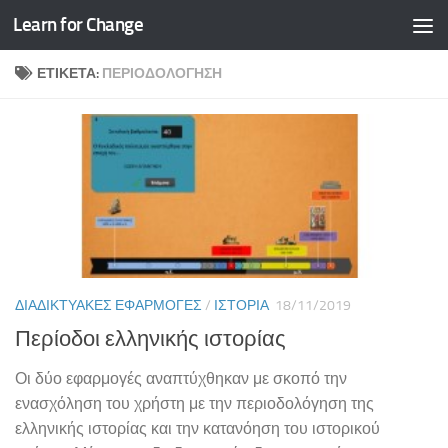
Learn for Change
Skip to content
ΕΤΙΚΈΤΑ:
ΠΕΡΙΟΔΟΛΌΓΗΣΗ
ΔΙΑΔΙΚΤΥΑΚΈΣ ΕΦΑΡΜΟΓΈΣ
/
ΙΣΤΟΡΊΑ
18/11/2019
Περίοδοι ελληνικής ιστορίας
Οι δύο εφαρμογές αναπτύχθηκαν με σκοπό την
ενασχόληση του χρήστη με την περιοδολόγηση της
ελληνικής ιστορίας και την κατανόηση του ιστορικού