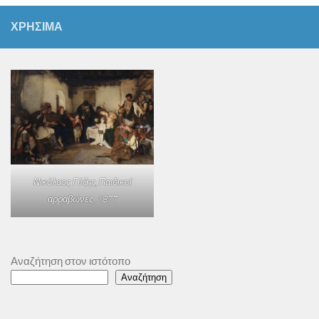
ΧΡΗΣΙΜΑ
Νικόλαος Γύζης,
Παιδικοί
αρραβώνες
, 1877
Αναζήτηση στον ιστότοπο
Αναζήτηση