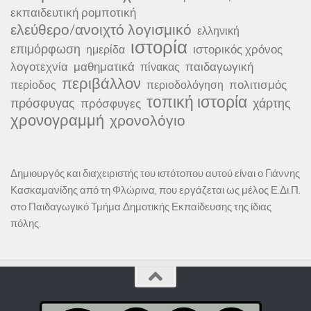
εκπαιδευτική ρομποτική
ελεύθερο/ανοιχτό λογισμικό
ελληνική
ιστορία
επιμόρφωση
ιστορικός χρόνος
ημερίδα
λογοτεχνία
μαθηματικά
παιδαγωγική
πίνακας
περιβάλλον
πολιτισμός
περίοδος
περιοδολόγηση
τοπική ιστορία
πρόσφυγας
χάρτης
πρόσφυγες
χρονογραμμή
χρονολόγιο
Δημιουργός και διαχειριστής του ιστότοπου αυτού είναι ο Γιάννης
Κασκαμανίδης από τη Φλώρινα, που εργάζεται ως μέλος Ε.Δι.Π.
στο Παιδαγωγικό Τμήμα Δημοτικής Εκπαίδευσης της ίδιας
πόλης.