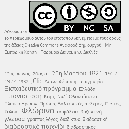
Αδειοδότηση
Το περιεχόμενο αυτού του ιστότοπου διανέμεται με τους όρους
της άδειας
Creative Commons Αναφορά Δημιουργού - Μη
Εμπορική Χρήση - Παρόμοια Διανομή 4.0 Διεθνές
.
25η Μαρτίου
1821
1912
20ος αι.
19ος αιώνας
JClic
1922
Γεωγραφία
1932
Απελευθέρωση
Εκπαιδευτικό πρόγραμμα
Ελλάδα
Επανάσταση
Καρς
Ολοκαύτωμα
Ναζί
Πρώτος Βαλκανικός πόλεμος
Πόντος
Πλατεία Ηρώων
Φλώρινα
ασφάλεια
βυζαντινή
Σαλούτ
γλώσσα
διαδίκτυο
γραπτός λόγος
διαδραστική
διαδραστικό παιχνίδι
διαδραστικός