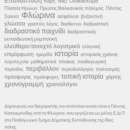
Επανάσταση
Καρς
Ολοκαύτωμα
Ναζί
Πρώτος Βαλκανικός πόλεμος
Πόντος
Πλατεία Ηρώων
Φλώρινα
ασφάλεια
βυζαντινή
Σαλούτ
γλώσσα
διαδίκτυο
γραπτός λόγος
διαδραστική
διαδραστικό παιχνίδι
διαδραστικός
εκπαιδευτική ρομποτική
ελεύθερο/ανοιχτό λογισμικό
ελληνική
ιστορία
επιμόρφωση
ιστορικός χρόνος
ημερίδα
λογοτεχνία
μαθηματικά
παιδαγωγική
πίνακας
περιβάλλον
πολιτισμός
περίοδος
περιοδολόγηση
τοπική ιστορία
πρόσφυγας
χάρτης
πρόσφυγες
χρονογραμμή
χρονολόγιο
Δημιουργός και διαχειριστής του ιστότοπου αυτού είναι ο Γιάννης
Κασκαμανίδης από τη Φλώρινα, που εργάζεται ως μέλος Ε.Δι.Π.
στο Παιδαγωγικό Τμήμα Δημοτικής Εκπαίδευσης της ίδιας
πόλης.