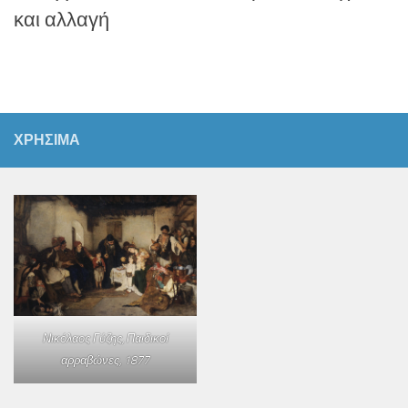
και αλλαγή
ΧΡΗΣΙΜΑ
Νικόλαος Γύζης,
Παιδικοί
αρραβώνες
, 1877