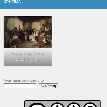
ΧΡΗΣΙΜΑ
Νικόλαος Γύζης,
Παιδικοί
αρραβώνες
, 1877
Αναζήτηση στον ιστότοπο
Αναζήτηση