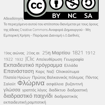
Αδειοδότηση
Το περιεχόμενο αυτού του ιστότοπου διανέμεται με τους όρους
της άδειας
Creative Commons Αναφορά Δημιουργού - Μη
Εμπορική Χρήση - Παρόμοια Διανομή 4.0 Διεθνές
.
25η Μαρτίου
1821
1912
20ος αι.
19ος αιώνας
JClic
1922
Γεωγραφία
1932
Απελευθέρωση
Εκπαιδευτικό πρόγραμμα
Ελλάδα
Επανάσταση
Καρς
Ολοκαύτωμα
Ναζί
Πρώτος Βαλκανικός πόλεμος
Πόντος
Πλατεία Ηρώων
Φλώρινα
ασφάλεια
βυζαντινή
Σαλούτ
γλώσσα
διαδίκτυο
γραπτός λόγος
διαδραστική
διαδραστικό παιχνίδι
διαδραστικός
εκπαιδευτική ρομποτική