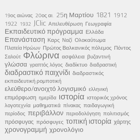
25η Μαρτίου
1821
1912
20ος αι.
19ος αιώνας
JClic
1922
Γεωγραφία
1932
Απελευθέρωση
Εκπαιδευτικό πρόγραμμα
Ελλάδα
Επανάσταση
Καρς
Ολοκαύτωμα
Ναζί
Πρώτος Βαλκανικός πόλεμος
Πόντος
Πλατεία Ηρώων
Φλώρινα
ασφάλεια
βυζαντινή
Σαλούτ
γλώσσα
διαδίκτυο
γραπτός λόγος
διαδραστική
διαδραστικό παιχνίδι
διαδραστικός
εκπαιδευτική ρομποτική
ελεύθερο/ανοιχτό λογισμικό
ελληνική
ιστορία
επιμόρφωση
ιστορικός χρόνος
ημερίδα
λογοτεχνία
μαθηματικά
παιδαγωγική
πίνακας
περιβάλλον
πολιτισμός
περίοδος
περιοδολόγηση
τοπική ιστορία
πρόσφυγας
χάρτης
πρόσφυγες
χρονογραμμή
χρονολόγιο