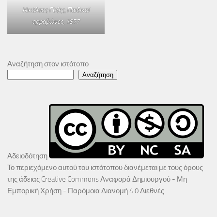
Νικόλαος Γύζης,
Παιδικοί
αρραβώνες
, 1877
Αναζήτηση στον ιστότοπο
Αναζήτηση
Αδειοδότηση
Το περιεχόμενο αυτού του ιστότοπου διανέμεται με τους όρους
της άδειας
Creative Commons Αναφορά Δημιουργού - Μη
Εμπορική Χρήση - Παρόμοια Διανομή 4.0 Διεθνές
.