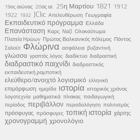
25η Μαρτίου
1821
1912
20ος αι.
19ος αιώνας
JClic
1922
Γεωγραφία
1932
Απελευθέρωση
Εκπαιδευτικό πρόγραμμα
Ελλάδα
Επανάσταση
Καρς
Ολοκαύτωμα
Ναζί
Πρώτος Βαλκανικός πόλεμος
Πόντος
Πλατεία Ηρώων
Φλώρινα
ασφάλεια
βυζαντινή
Σαλούτ
γλώσσα
διαδίκτυο
γραπτός λόγος
διαδραστική
διαδραστικό παιχνίδι
διαδραστικός
εκπαιδευτική ρομποτική
ελεύθερο/ανοιχτό λογισμικό
ελληνική
ιστορία
επιμόρφωση
ιστορικός χρόνος
ημερίδα
λογοτεχνία
μαθηματικά
παιδαγωγική
πίνακας
περιβάλλον
πολιτισμός
περίοδος
περιοδολόγηση
τοπική ιστορία
πρόσφυγας
χάρτης
πρόσφυγες
χρονογραμμή
χρονολόγιο