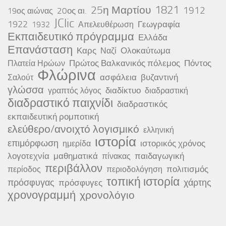
25η Μαρτίου
1821
1912
20ος αι.
19ος αιώνας
JClic
1922
Γεωγραφία
1932
Απελευθέρωση
Εκπαιδευτικό πρόγραμμα
Ελλάδα
Επανάσταση
Καρς
Ολοκαύτωμα
Ναζί
Πρώτος Βαλκανικός πόλεμος
Πόντος
Πλατεία Ηρώων
Φλώρινα
ασφάλεια
βυζαντινή
Σαλούτ
γλώσσα
διαδίκτυο
γραπτός λόγος
διαδραστική
διαδραστικό παιχνίδι
διαδραστικός
εκπαιδευτική ρομποτική
ελεύθερο/ανοιχτό λογισμικό
ελληνική
ιστορία
επιμόρφωση
ιστορικός χρόνος
ημερίδα
λογοτεχνία
μαθηματικά
παιδαγωγική
πίνακας
περιβάλλον
πολιτισμός
περίοδος
περιοδολόγηση
τοπική ιστορία
πρόσφυγας
χάρτης
πρόσφυγες
χρονογραμμή
χρονολόγιο