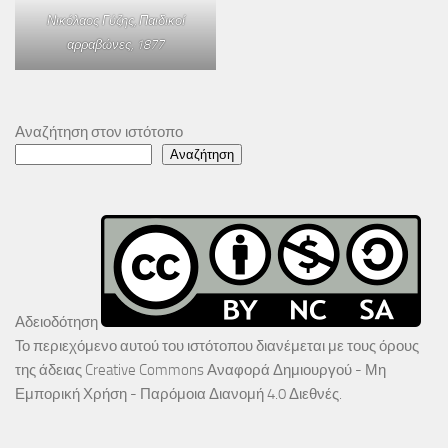
Νικόλαος Γύζης,
Παιδικοί
αρραβώνες
, 1877
Αναζήτηση στον ιστότοπο
Αναζήτηση
Αδειοδότηση
Το περιεχόμενο αυτού του ιστότοπου διανέμεται με τους όρους
της άδειας
Creative Commons Αναφορά Δημιουργού - Μη
Εμπορική Χρήση - Παρόμοια Διανομή 4.0 Διεθνές
.