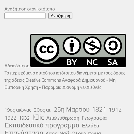
Αναζήτηση στον ιστότοπο
Αναζήτηση
Αδειοδότηση
Το περιεχόμενο αυτού του ιστότοπου διανέμεται με τους όρους
της άδειας
Creative Commons Αναφορά Δημιουργού - Μη
Εμπορική Χρήση - Παρόμοια Διανομή 4.0 Διεθνές
.
25η Μαρτίου
1821
1912
20ος αι.
19ος αιώνας
JClic
1922
Γεωγραφία
1932
Απελευθέρωση
Εκπαιδευτικό πρόγραμμα
Ελλάδα
Επανάσταση
Καρς
Ολοκαύτωμα
Ναζί