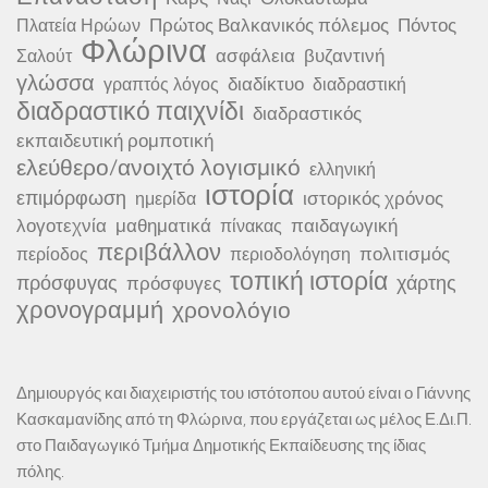
Πρώτος Βαλκανικός πόλεμος
Πόντος
Πλατεία Ηρώων
Φλώρινα
ασφάλεια
βυζαντινή
Σαλούτ
γλώσσα
διαδίκτυο
γραπτός λόγος
διαδραστική
διαδραστικό παιχνίδι
διαδραστικός
εκπαιδευτική ρομποτική
ελεύθερο/ανοιχτό λογισμικό
ελληνική
ιστορία
επιμόρφωση
ιστορικός χρόνος
ημερίδα
λογοτεχνία
μαθηματικά
παιδαγωγική
πίνακας
περιβάλλον
πολιτισμός
περίοδος
περιοδολόγηση
τοπική ιστορία
πρόσφυγας
χάρτης
πρόσφυγες
χρονογραμμή
χρονολόγιο
Δημιουργός και διαχειριστής του ιστότοπου αυτού είναι ο Γιάννης
Κασκαμανίδης από τη Φλώρινα, που εργάζεται ως μέλος Ε.Δι.Π.
στο Παιδαγωγικό Τμήμα Δημοτικής Εκπαίδευσης της ίδιας
πόλης.