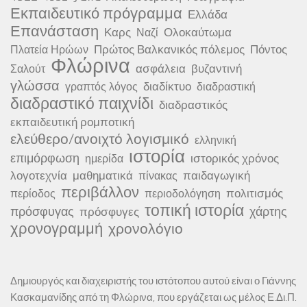
Εκπαιδευτικό πρόγραμμα
Ελλάδα
Επανάσταση
Καρς
Ολοκαύτωμα
Ναζί
Πρώτος Βαλκανικός πόλεμος
Πόντος
Πλατεία Ηρώων
Φλώρινα
ασφάλεια
βυζαντινή
Σαλούτ
γλώσσα
διαδίκτυο
γραπτός λόγος
διαδραστική
διαδραστικό παιχνίδι
διαδραστικός
εκπαιδευτική ρομποτική
ελεύθερο/ανοιχτό λογισμικό
ελληνική
ιστορία
επιμόρφωση
ιστορικός χρόνος
ημερίδα
λογοτεχνία
μαθηματικά
παιδαγωγική
πίνακας
περιβάλλον
πολιτισμός
περίοδος
περιοδολόγηση
τοπική ιστορία
πρόσφυγας
χάρτης
πρόσφυγες
χρονογραμμή
χρονολόγιο
Δημιουργός και διαχειριστής του ιστότοπου αυτού είναι ο Γιάννης
Κασκαμανίδης από τη Φλώρινα, που εργάζεται ως μέλος Ε.Δι.Π.