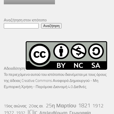
Αναζήτηση στον ιστότοπο
Αναζήτηση
Αδειοδότηση
Το περιεχόμενο αυτού του ιστότοπου διανέμεται με τους όρους
της άδειας
Creative Commons Αναφορά Δημιουργού - Μη
Εμπορική Χρήση - Παρόμοια Διανομή 4.0 Διεθνές
.
25η Μαρτίου
1821
1912
20ος αι.
19ος αιώνας
JClic
1922
Γεωγραφία
1932
Απελευθέρωση