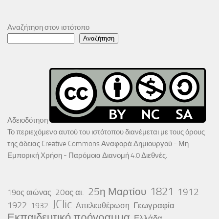
Αναζήτηση στον ιστότοπο
Αναζήτηση
Αδειοδότηση
Το περιεχόμενο αυτού του ιστότοπου διανέμεται με τους όρους
της άδειας
Creative Commons Αναφορά Δημιουργού - Μη
Εμπορική Χρήση - Παρόμοια Διανομή 4.0 Διεθνές
.
25η Μαρτίου
1821
1912
20ος αι.
19ος αιώνας
JClic
1922
Γεωγραφία
1932
Απελευθέρωση
Εκπαιδευτικό πρόγραμμα
Ελλάδα