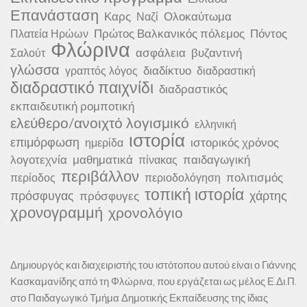
Επανάσταση
Καρς
Ολοκαύτωμα
Ναζί
Πρώτος Βαλκανικός πόλεμος
Πόντος
Πλατεία Ηρώων
Φλώρινα
ασφάλεια
βυζαντινή
Σαλούτ
γλώσσα
διαδίκτυο
γραπτός λόγος
διαδραστική
διαδραστικό παιχνίδι
διαδραστικός
εκπαιδευτική ρομποτική
ελεύθερο/ανοιχτό λογισμικό
ελληνική
ιστορία
επιμόρφωση
ιστορικός χρόνος
ημερίδα
λογοτεχνία
μαθηματικά
παιδαγωγική
πίνακας
περιβάλλον
πολιτισμός
περίοδος
περιοδολόγηση
τοπική ιστορία
πρόσφυγας
χάρτης
πρόσφυγες
χρονογραμμή
χρονολόγιο
Δημιουργός και διαχειριστής του ιστότοπου αυτού είναι ο Γιάννης
Κασκαμανίδης από τη Φλώρινα, που εργάζεται ως μέλος Ε.Δι.Π.
στο Παιδαγωγικό Τμήμα Δημοτικής Εκπαίδευσης της ίδιας