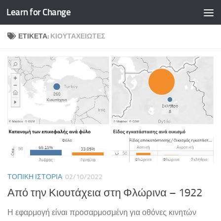
Learn for Change
Skip to content
ΕΤΙΚΈΤΑ:
ΚΙΟΥΤΑΧΕΙΏΤΕΣ
ΤΟΠΙΚΉ ΙΣΤΟΡΊΑ
02/10/2022
Από την Κιουτάχεια στη Φλώρινα – 1922
Η εφαρμογή είναι προσαρμοσμένη για οθόνες κινητών