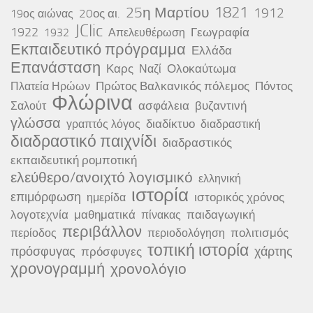
25η Μαρτίου
1821
1912
20ος αι.
19ος αιώνας
JClic
1922
Γεωγραφία
1932
Απελευθέρωση
Εκπαιδευτικό πρόγραμμα
Ελλάδα
Επανάσταση
Καρς
Ολοκαύτωμα
Ναζί
Πρώτος Βαλκανικός πόλεμος
Πόντος
Πλατεία Ηρώων
Φλώρινα
ασφάλεια
βυζαντινή
Σαλούτ
γλώσσα
διαδίκτυο
γραπτός λόγος
διαδραστική
διαδραστικό παιχνίδι
διαδραστικός
εκπαιδευτική ρομποτική
ελεύθερο/ανοιχτό λογισμικό
ελληνική
ιστορία
επιμόρφωση
ιστορικός χρόνος
ημερίδα
λογοτεχνία
μαθηματικά
παιδαγωγική
πίνακας
περιβάλλον
πολιτισμός
περίοδος
περιοδολόγηση
τοπική ιστορία
πρόσφυγας
χάρτης
πρόσφυγες
χρονογραμμή
χρονολόγιο