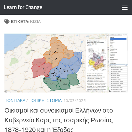
Learn for Change
Skip to content
ΕΤΙΚΈΤΑ:
ΚΙΖΊΛ
ΠΟΝΤΙΑΚΆ
/
ΤΟΠΙΚΉ ΙΣΤΟΡΊΑ
10/03/2025
Οικισμοί και συνοικισμοί Ελλήνων στο
Κυβερνείο Καρς της τσαρικής Ρωσίας
1878-1920 και η Έξοδος