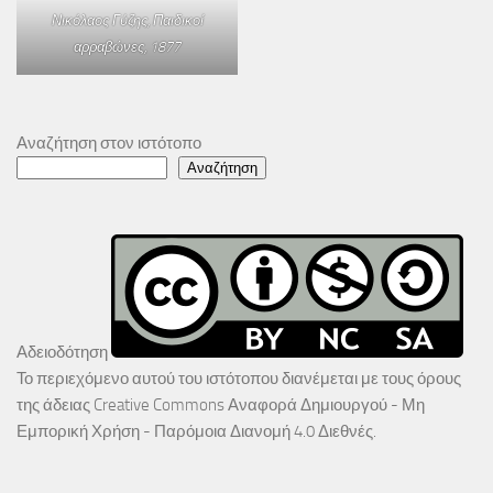
Νικόλαος Γύζης,
Παιδικοί
αρραβώνες
, 1877
Αναζήτηση στον ιστότοπο
Αναζήτηση
Αδειοδότηση
Το περιεχόμενο αυτού του ιστότοπου διανέμεται με τους όρους
της άδειας
Creative Commons Αναφορά Δημιουργού - Μη
Εμπορική Χρήση - Παρόμοια Διανομή 4.0 Διεθνές
.