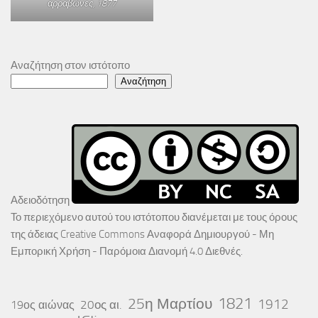
αρραβώνες
, 1877
Αναζήτηση στον ιστότοπο
Αναζήτηση
Αδειοδότηση
Το περιεχόμενο αυτού του ιστότοπου διανέμεται με τους όρους
της άδειας
Creative Commons Αναφορά Δημιουργού - Μη
Εμπορική Χρήση - Παρόμοια Διανομή 4.0 Διεθνές
.
25η Μαρτίου
1821
1912
20ος αι.
19ος αιώνας