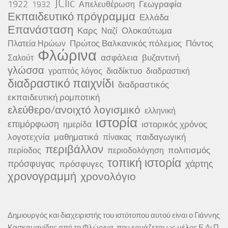
JClic
1922
Γεωγραφία
1932
Απελευθέρωση
Εκπαιδευτικό πρόγραμμα
Ελλάδα
Επανάσταση
Καρς
Ολοκαύτωμα
Ναζί
Πρώτος Βαλκανικός πόλεμος
Πόντος
Πλατεία Ηρώων
Φλώρινα
ασφάλεια
βυζαντινή
Σαλούτ
γλώσσα
διαδίκτυο
γραπτός λόγος
διαδραστική
διαδραστικό παιχνίδι
διαδραστικός
εκπαιδευτική ρομποτική
ελεύθερο/ανοιχτό λογισμικό
ελληνική
ιστορία
επιμόρφωση
ιστορικός χρόνος
ημερίδα
λογοτεχνία
μαθηματικά
παιδαγωγική
πίνακας
περιβάλλον
πολιτισμός
περίοδος
περιοδολόγηση
τοπική ιστορία
πρόσφυγας
χάρτης
πρόσφυγες
χρονογραμμή
χρονολόγιο
Δημιουργός και διαχειριστής του ιστότοπου αυτού είναι ο Γιάννης
Κασκαμανίδης από τη Φλώρινα, που εργάζεται ως μέλος Ε.Δι.Π.