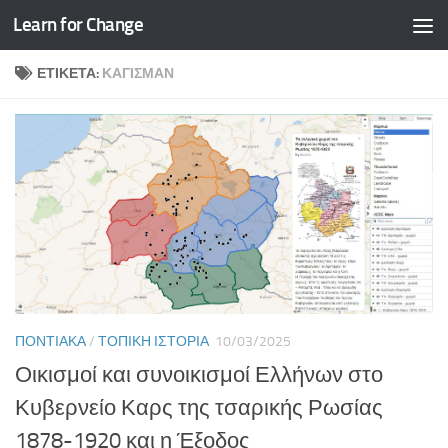
Learn for Change
Skip to content
ΕΤΙΚΈΤΑ:
ΚΑΓΙΣΜΆΝ
ΠΟΝΤΙΑΚΆ
/
ΤΟΠΙΚΉ ΙΣΤΟΡΊΑ
10/03/2025
Οικισμοί και συνοικισμοί Ελλήνων στο
Κυβερνείο Καρς της τσαρικής Ρωσίας
1878-1920 και η Έξοδος