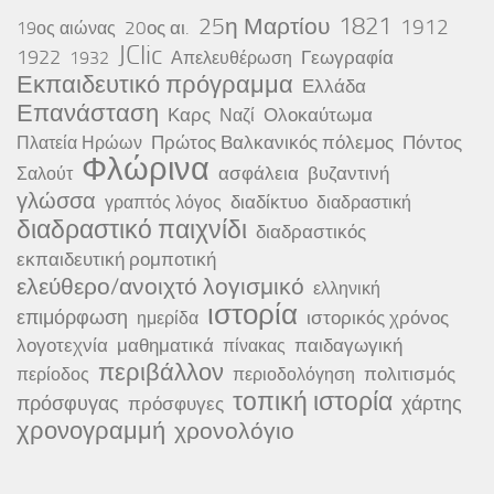
25η Μαρτίου
1821
1912
20ος αι.
19ος αιώνας
JClic
1922
Γεωγραφία
1932
Απελευθέρωση
Εκπαιδευτικό πρόγραμμα
Ελλάδα
Επανάσταση
Καρς
Ολοκαύτωμα
Ναζί
Πρώτος Βαλκανικός πόλεμος
Πόντος
Πλατεία Ηρώων
Φλώρινα
ασφάλεια
βυζαντινή
Σαλούτ
γλώσσα
διαδίκτυο
γραπτός λόγος
διαδραστική
διαδραστικό παιχνίδι
διαδραστικός
εκπαιδευτική ρομποτική
ελεύθερο/ανοιχτό λογισμικό
ελληνική
ιστορία
επιμόρφωση
ιστορικός χρόνος
ημερίδα
λογοτεχνία
μαθηματικά
παιδαγωγική
πίνακας
περιβάλλον
πολιτισμός
περίοδος
περιοδολόγηση
τοπική ιστορία
πρόσφυγας
χάρτης
πρόσφυγες
χρονογραμμή
χρονολόγιο