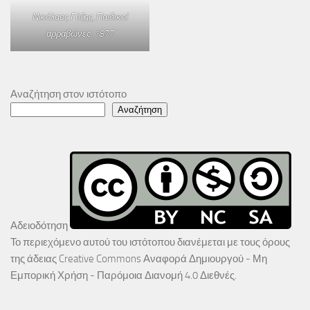
Νικόλαος Γύζης,
Παιδικοί
αρραβώνες
, 1877
Αναζήτηση στον ιστότοπο
Αναζήτηση
Αδειοδότηση
Το περιεχόμενο αυτού του ιστότοπου διανέμεται με τους όρους
της άδειας
Creative Commons Αναφορά Δημιουργού - Μη
Εμπορική Χρήση - Παρόμοια Διανομή 4.0 Διεθνές
.