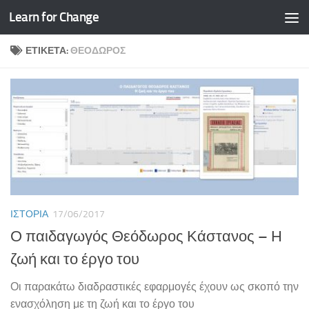
Learn for Change
Skip to content
ΕΤΙΚΈΤΑ:
ΘΕΌΔΩΡΟΣ
ΙΣΤΟΡΊΑ
17/06/2017
Ο παιδαγωγός Θεόδωρος Κάστανος – Η
ζωή και το έργο του
Οι παρακάτω διαδραστικές εφαρμογές έχουν ως σκοπό την
ενασχόληση με τη ζωή και το έργο του