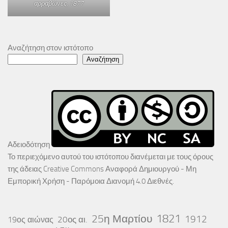
αρραβώνες
, 1877
Αναζήτηση στον ιστότοπο
Αναζήτηση
Αδειοδότηση
Το περιεχόμενο αυτού του ιστότοπου διανέμεται με τους όρους
της άδειας
Creative Commons Αναφορά Δημιουργού - Μη
Εμπορική Χρήση - Παρόμοια Διανομή 4.0 Διεθνές
.
25η Μαρτίου
1821
1912
20ος αι.
19ος αιώνας