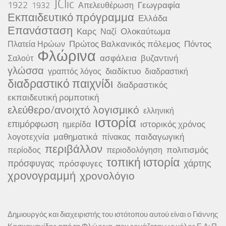
JClic
1922
Γεωγραφία
1932
Απελευθέρωση
Εκπαιδευτικό πρόγραμμα
Ελλάδα
Επανάσταση
Καρς
Ολοκαύτωμα
Ναζί
Πρώτος Βαλκανικός πόλεμος
Πόντος
Πλατεία Ηρώων
Φλώρινα
ασφάλεια
βυζαντινή
Σαλούτ
γλώσσα
διαδίκτυο
γραπτός λόγος
διαδραστική
διαδραστικό παιχνίδι
διαδραστικός
εκπαιδευτική ρομποτική
ελεύθερο/ανοιχτό λογισμικό
ελληνική
ιστορία
επιμόρφωση
ιστορικός χρόνος
ημερίδα
λογοτεχνία
μαθηματικά
παιδαγωγική
πίνακας
περιβάλλον
πολιτισμός
περίοδος
περιοδολόγηση
τοπική ιστορία
πρόσφυγας
χάρτης
πρόσφυγες
χρονογραμμή
χρονολόγιο
Δημιουργός και διαχειριστής του ιστότοπου αυτού είναι ο Γιάννης