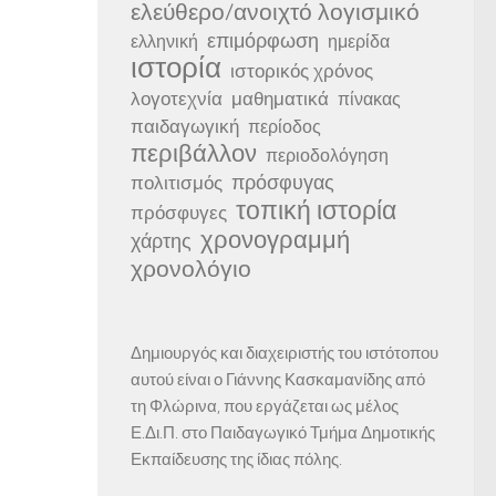
ελεύθερο/ανοιχτό λογισμικό
επιμόρφωση
ελληνική
ημερίδα
ιστορία
ιστορικός χρόνος
λογοτεχνία
μαθηματικά
πίνακας
παιδαγωγική
περίοδος
περιβάλλον
περιοδολόγηση
πρόσφυγας
πολιτισμός
τοπική ιστορία
πρόσφυγες
χρονογραμμή
χάρτης
χρονολόγιο
Δημιουργός και διαχειριστής του ιστότοπου
αυτού είναι ο Γιάννης Κασκαμανίδης από
τη Φλώρινα, που εργάζεται ως μέλος
Ε.Δι.Π. στο Παιδαγωγικό Τμήμα Δημοτικής
Εκπαίδευσης της ίδιας πόλης.