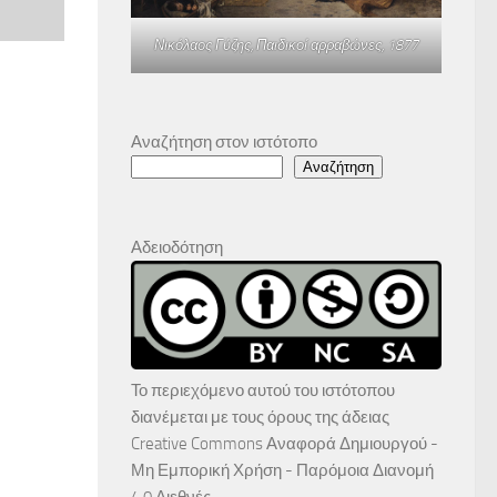
Νικόλαος Γύζης,
Παιδικοί αρραβώνες
, 1877
Αναζήτηση στον ιστότοπο
Αναζήτηση
Αδειοδότηση
Το περιεχόμενο αυτού του ιστότοπου
διανέμεται με τους όρους της άδειας
Creative Commons Αναφορά Δημιουργού -
Μη Εμπορική Χρήση - Παρόμοια Διανομή
4.0 Διεθνές
.