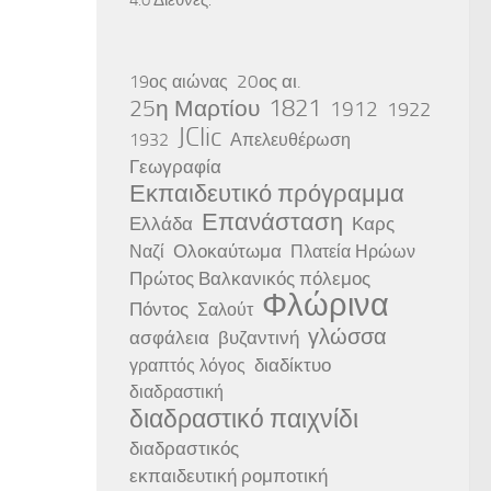
20ος αι.
19ος αιώνας
25η Μαρτίου
1821
1912
1922
JClic
1932
Απελευθέρωση
Γεωγραφία
Εκπαιδευτικό πρόγραμμα
Επανάσταση
Ελλάδα
Καρς
Ολοκαύτωμα
Ναζί
Πλατεία Ηρώων
Πρώτος Βαλκανικός πόλεμος
Φλώρινα
Πόντος
Σαλούτ
γλώσσα
ασφάλεια
βυζαντινή
διαδίκτυο
γραπτός λόγος
διαδραστική
διαδραστικό παιχνίδι
διαδραστικός
εκπαιδευτική ρομποτική