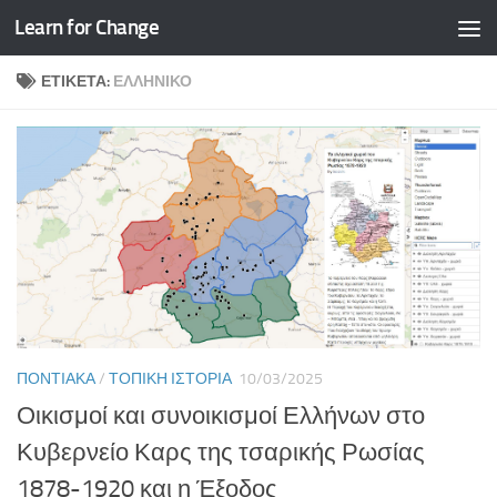
Learn for Change
Skip to content
ΕΤΙΚΈΤΑ:
ΕΛΛΗΝΙΚΌ
ΠΟΝΤΙΑΚΆ
/
ΤΟΠΙΚΉ ΙΣΤΟΡΊΑ
10/03/2025
Οικισμοί και συνοικισμοί Ελλήνων στο
Κυβερνείο Καρς της τσαρικής Ρωσίας
1878-1920 και η Έξοδος