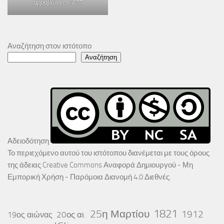
αρραβώνες
, 1877
Αναζήτηση στον ιστότοπο
Αναζήτηση
Αδειοδότηση
Το περιεχόμενο αυτού του ιστότοπου διανέμεται με τους όρους
της άδειας
Creative Commons Αναφορά Δημιουργού - Μη
Εμπορική Χρήση - Παρόμοια Διανομή 4.0 Διεθνές
.
25η Μαρτίου
1821
1912
20ος αι.
19ος αιώνας