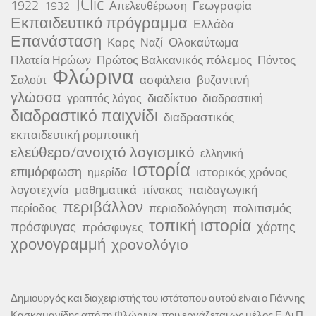
JClic
1922
Γεωγραφία
1932
Απελευθέρωση
Εκπαιδευτικό πρόγραμμα
Ελλάδα
Επανάσταση
Καρς
Ολοκαύτωμα
Ναζί
Πρώτος Βαλκανικός πόλεμος
Πόντος
Πλατεία Ηρώων
Φλώρινα
ασφάλεια
βυζαντινή
Σαλούτ
γλώσσα
διαδίκτυο
γραπτός λόγος
διαδραστική
διαδραστικό παιχνίδι
διαδραστικός
εκπαιδευτική ρομποτική
ελεύθερο/ανοιχτό λογισμικό
ελληνική
ιστορία
επιμόρφωση
ιστορικός χρόνος
ημερίδα
λογοτεχνία
μαθηματικά
παιδαγωγική
πίνακας
περιβάλλον
πολιτισμός
περίοδος
περιοδολόγηση
τοπική ιστορία
πρόσφυγας
χάρτης
πρόσφυγες
χρονογραμμή
χρονολόγιο
Δημιουργός και διαχειριστής του ιστότοπου αυτού είναι ο Γιάννης
Κασκαμανίδης από τη Φλώρινα, που εργάζεται ως μέλος Ε.Δι.Π.