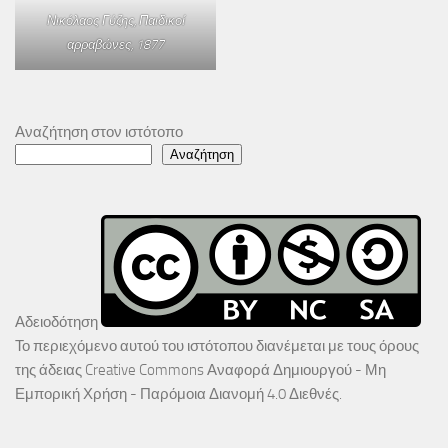
Νικόλαος Γύζης,
Παιδικοί
αρραβώνες
, 1877
Αναζήτηση στον ιστότοπο
Αναζήτηση
Αδειοδότηση
Το περιεχόμενο αυτού του ιστότοπου διανέμεται με τους όρους
της άδειας
Creative Commons Αναφορά Δημιουργού - Μη
Εμπορική Χρήση - Παρόμοια Διανομή 4.0 Διεθνές
.