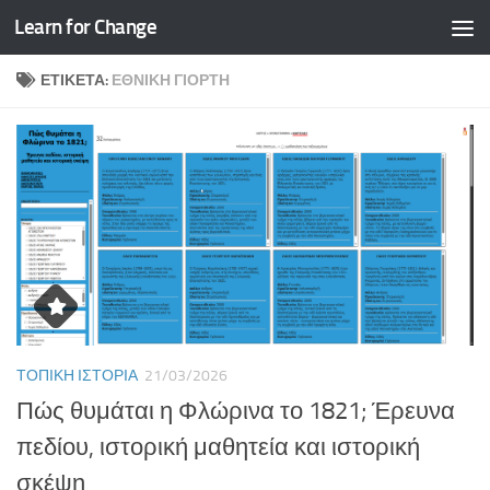
Learn for Change
Skip to content
ΕΤΙΚΈΤΑ:
ΕΘΝΙΚΉ ΓΙΟΡΤΉ
ΤΟΠΙΚΉ ΙΣΤΟΡΊΑ
21/03/2026
Πώς θυμάται η Φλώρινα το 1821; Έρευνα
πεδίου, ιστορική μαθητεία και ιστορική
σκέψη