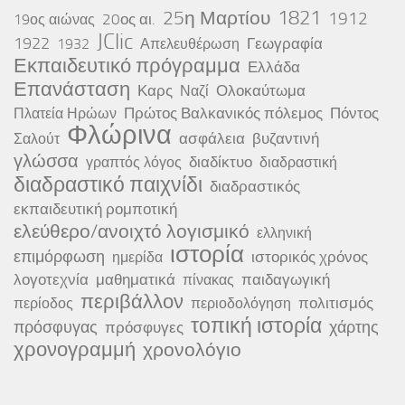
25η Μαρτίου
1821
1912
20ος αι.
19ος αιώνας
JClic
1922
Γεωγραφία
1932
Απελευθέρωση
Εκπαιδευτικό πρόγραμμα
Ελλάδα
Επανάσταση
Καρς
Ολοκαύτωμα
Ναζί
Πρώτος Βαλκανικός πόλεμος
Πόντος
Πλατεία Ηρώων
Φλώρινα
ασφάλεια
βυζαντινή
Σαλούτ
γλώσσα
διαδίκτυο
γραπτός λόγος
διαδραστική
διαδραστικό παιχνίδι
διαδραστικός
εκπαιδευτική ρομποτική
ελεύθερο/ανοιχτό λογισμικό
ελληνική
ιστορία
επιμόρφωση
ιστορικός χρόνος
ημερίδα
λογοτεχνία
μαθηματικά
παιδαγωγική
πίνακας
περιβάλλον
πολιτισμός
περίοδος
περιοδολόγηση
τοπική ιστορία
πρόσφυγας
χάρτης
πρόσφυγες
χρονογραμμή
χρονολόγιο