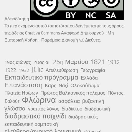
Αδειοδότηση
Το περιεχόμενο αυτού του ιστότοπου διανέμεται με τους όρους
της άδειας
Creative Commons Αναφορά Δημιουργού - Μη
Εμπορική Χρήση - Παρόμοια Διανομή 4.0 Διεθνές
.
25η Μαρτίου
1821
1912
20ος αι.
19ος αιώνας
JClic
1922
Γεωγραφία
1932
Απελευθέρωση
Εκπαιδευτικό πρόγραμμα
Ελλάδα
Επανάσταση
Καρς
Ολοκαύτωμα
Ναζί
Πρώτος Βαλκανικός πόλεμος
Πόντος
Πλατεία Ηρώων
Φλώρινα
ασφάλεια
βυζαντινή
Σαλούτ
γλώσσα
διαδίκτυο
γραπτός λόγος
διαδραστική
διαδραστικό παιχνίδι
διαδραστικός
εκπαιδευτική ρομποτική
ελεύθερο/ανοιχτό λογισμικό
ελληνική