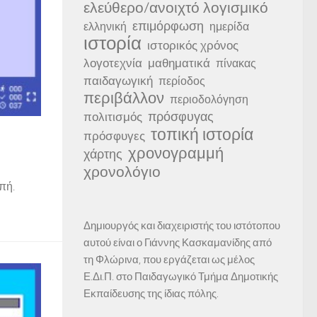
ελεύθερο/ανοιχτό λογισμικό
επιμόρφωση
ελληνική
ημερίδα
ιστορία
ιστορικός χρόνος
λογοτεχνία
μαθηματικά
πίνακας
παιδαγωγική
περίοδος
περιβάλλον
περιοδολόγηση
πρόσφυγας
πολιτισμός
τοπική ιστορία
πρόσφυγες
χρονογραμμή
χάρτης
χρονολόγιο
πή.
Δημιουργός και διαχειριστής του ιστότοπου
αυτού είναι ο Γιάννης Κασκαμανίδης από
τη Φλώρινα, που εργάζεται ως μέλος
Ε.Δι.Π. στο Παιδαγωγικό Τμήμα Δημοτικής
Εκπαίδευσης της ίδιας πόλης.