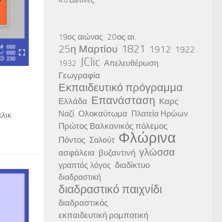
20ος αι.
19ος αιώνας
25η Μαρτίου
1821
1912
1922
JClic
1932
Απελευθέρωση
Γεωγραφία
Εκπαιδευτικό πρόγραμμα
Επανάσταση
Ελλάδα
Καρς
Ολοκαύτωμα
Ναζί
Πλατεία Ηρώων
κλικ
Πρώτος Βαλκανικός πόλεμος
Φλώρινα
Πόντος
Σαλούτ
γλώσσα
ασφάλεια
βυζαντινή
διαδίκτυο
γραπτός λόγος
διαδραστική
διαδραστικό παιχνίδι
διαδραστικός
εκπαιδευτική ρομποτική