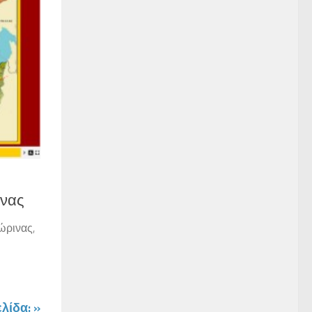
ινας
ώρινας,
λίδα: »