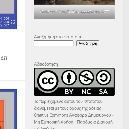
Νικόλαος Γύζης,
Παιδικοί αρραβώνες
, 1877
Αναζήτηση στον ιστότοπο
Αναζήτηση
ικ ΕΔΩ
Αδειοδότηση
Το περιεχόμενο αυτού του ιστότοπου
διανέμεται με τους όρους της άδειας
Creative Commons Αναφορά Δημιουργού -
Μη Εμπορική Χρήση - Παρόμοια Διανομή
4.0 Διεθνές
.