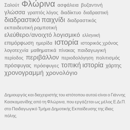
Φλώρινα
ασφάλεια
βυζαντινή
Σαλούτ
γλώσσα
διαδίκτυο
γραπτός λόγος
διαδραστική
διαδραστικό παιχνίδι
διαδραστικός
εκπαιδευτική ρομποτική
ελεύθερο/ανοιχτό λογισμικό
ελληνική
ιστορία
επιμόρφωση
ιστορικός χρόνος
ημερίδα
λογοτεχνία
μαθηματικά
παιδαγωγική
πίνακας
περιβάλλον
πολιτισμός
περίοδος
περιοδολόγηση
τοπική ιστορία
πρόσφυγας
χάρτης
πρόσφυγες
χρονογραμμή
χρονολόγιο
Δημιουργός και διαχειριστής του ιστότοπου αυτού είναι ο Γιάννης
Κασκαμανίδης από τη Φλώρινα, που εργάζεται ως μέλος Ε.Δι.Π.
στο Παιδαγωγικό Τμήμα Δημοτικής Εκπαίδευσης της ίδιας
πόλης.