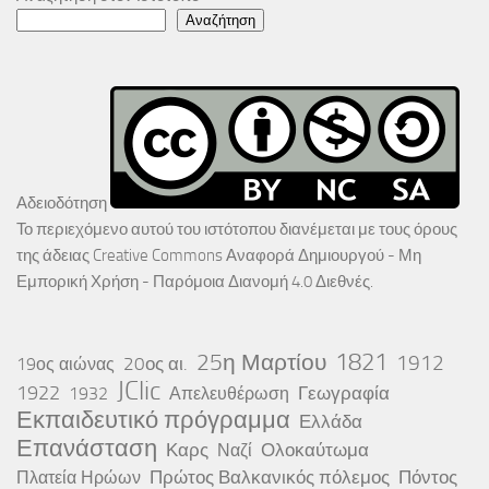
Αναζήτηση
Αδειοδότηση
Το περιεχόμενο αυτού του ιστότοπου διανέμεται με τους όρους
της άδειας
Creative Commons Αναφορά Δημιουργού - Μη
Εμπορική Χρήση - Παρόμοια Διανομή 4.0 Διεθνές
.
25η Μαρτίου
1821
1912
20ος αι.
19ος αιώνας
JClic
1922
Γεωγραφία
1932
Απελευθέρωση
Εκπαιδευτικό πρόγραμμα
Ελλάδα
Επανάσταση
Καρς
Ολοκαύτωμα
Ναζί
Πρώτος Βαλκανικός πόλεμος
Πόντος
Πλατεία Ηρώων