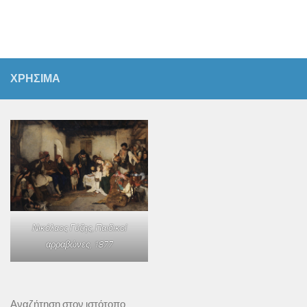
ΧΡΗΣΙΜΑ
Νικόλαος Γύζης,
Παιδικοί
αρραβώνες
, 1877
Αναζήτηση στον ιστότοπο