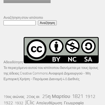
Αναζήτηση στον ιστότοπο
Αναζήτηση
Αδειοδότηση
Το περιεχόμενο αυτού του ιστότοπου διανέμεται με τους όρους
της άδειας
Creative Commons Αναφορά Δημιουργού - Μη
Εμπορική Χρήση - Παρόμοια Διανομή 4.0 Διεθνές
.
25η Μαρτίου
1821
1912
20ος αι.
19ος αιώνας
JClic
1922
Γεωγραφία
1932
Απελευθέρωση