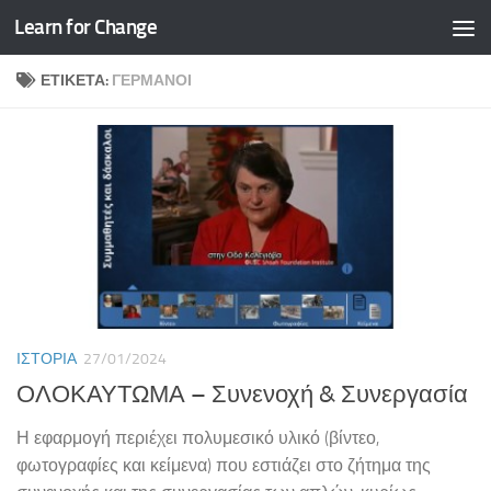
Learn for Change
Skip to content
ΕΤΙΚΈΤΑ:
ΓΕΡΜΑΝΟΊ
ΙΣΤΟΡΊΑ
27/01/2024
ΟΛΟΚΑΥΤΩΜΑ – Συνενοχή & Συνεργασία
Η εφαρμογή περιέχει πολυμεσικό υλικό (βίντεο,
φωτογραφίες και κείμενα) που εστιάζει στο ζήτημα της