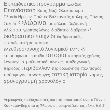
Εκπαιδευτικό πρόγραμμα
Ελλάδα
Επανάσταση
Καρς
Ολοκαύτωμα
Ναζί
Πρώτος Βαλκανικός πόλεμος
Πόντος
Πλατεία Ηρώων
Φλώρινα
ασφάλεια
βυζαντινή
Σαλούτ
γλώσσα
διαδίκτυο
γραπτός λόγος
διαδραστική
διαδραστικό παιχνίδι
διαδραστικός
εκπαιδευτική ρομποτική
ελεύθερο/ανοιχτό λογισμικό
ελληνική
ιστορία
επιμόρφωση
ιστορικός χρόνος
ημερίδα
λογοτεχνία
μαθηματικά
παιδαγωγική
πίνακας
περιβάλλον
πολιτισμός
περίοδος
περιοδολόγηση
τοπική ιστορία
πρόσφυγας
χάρτης
πρόσφυγες
χρονογραμμή
χρονολόγιο
Δημιουργός και διαχειριστής του ιστότοπου αυτού είναι ο Γιάννης
Κασκαμανίδης από τη Φλώρινα, που εργάζεται ως μέλος Ε.Δι.Π.