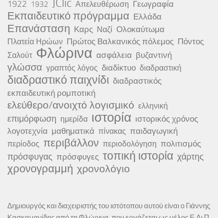
JClic
1922
Γεωγραφία
1932
Απελευθέρωση
Εκπαιδευτικό πρόγραμμα
Ελλάδα
Επανάσταση
Καρς
Ολοκαύτωμα
Ναζί
Πρώτος Βαλκανικός πόλεμος
Πόντος
Πλατεία Ηρώων
Φλώρινα
ασφάλεια
βυζαντινή
Σαλούτ
γλώσσα
διαδίκτυο
γραπτός λόγος
διαδραστική
διαδραστικό παιχνίδι
διαδραστικός
εκπαιδευτική ρομποτική
ελεύθερο/ανοιχτό λογισμικό
ελληνική
ιστορία
επιμόρφωση
ιστορικός χρόνος
ημερίδα
λογοτεχνία
μαθηματικά
παιδαγωγική
πίνακας
περιβάλλον
πολιτισμός
περίοδος
περιοδολόγηση
τοπική ιστορία
πρόσφυγας
χάρτης
πρόσφυγες
χρονογραμμή
χρονολόγιο
Δημιουργός και διαχειριστής του ιστότοπου αυτού είναι ο Γιάννης
Κασκαμανίδης από τη Φλώρινα, που εργάζεται ως μέλος Ε.Δι.Π.