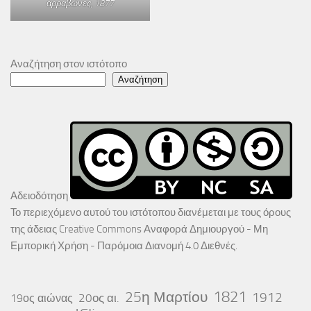
αρραβώνες
, 1877
Αναζήτηση στον ιστότοπο
Αναζήτηση
Αδειοδότηση
Το περιεχόμενο αυτού του ιστότοπου διανέμεται με τους όρους
της άδειας
Creative Commons Αναφορά Δημιουργού - Μη
Εμπορική Χρήση - Παρόμοια Διανομή 4.0 Διεθνές
.
25η Μαρτίου
1821
1912
20ος αι.
19ος αιώνας