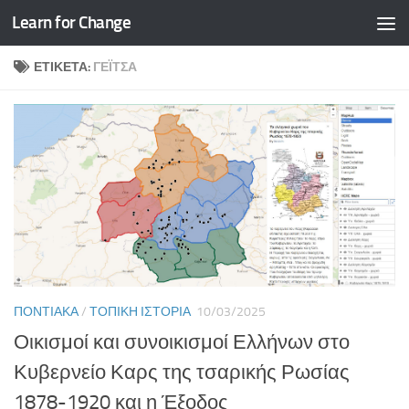
Learn for Change
Skip to content
ΕΤΙΚΈΤΑ:
ΓΈΙΤΣΑ
ΠΟΝΤΙΑΚΆ
/
ΤΟΠΙΚΉ ΙΣΤΟΡΊΑ
10/03/2025
Οικισμοί και συνοικισμοί Ελλήνων στο
Κυβερνείο Καρς της τσαρικής Ρωσίας
1878-1920 και η Έξοδος